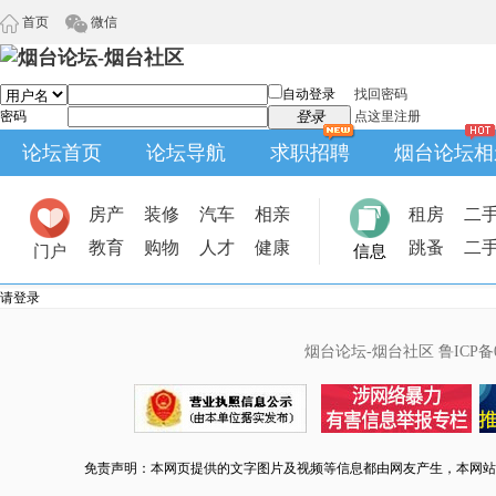
首页
微信
自动登录
找回密码
密码
登录
点这里注册
论坛首页
论坛导航
求职招聘
烟台论坛相
房产
装修
汽车
相亲
租房
二
教育
购物
人才
健康
跳蚤
二
门户
信息
请登录
烟台论坛-烟台社区
鲁ICP备0
免责声明：本网页提供的文字图片及视频等信息都由网友产生，本网站