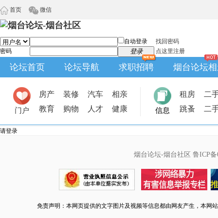
首页
微信
自动登录
找回密码
密码
登录
点这里注册
论坛首页
论坛导航
求职招聘
烟台论坛相
房产
装修
汽车
相亲
租房
二
教育
购物
人才
健康
跳蚤
二
门户
信息
请登录
烟台论坛-烟台社区
鲁ICP备0
免责声明：本网页提供的文字图片及视频等信息都由网友产生，本网站