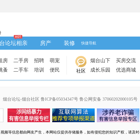
册
台论坛相亲
房产
装修
快捷导航
租房
二手房
招聘
萌宠
烟台山下
买房交流
跳蚤
二手车
培训
便民
成长乐园
优选商城
社区
烟台论坛-烟台社区
鲁ICP备05034347号
鲁公网安备 37060202000105号
及视频等信息都由网友产生，本网站仅提供存储服务，如有侵犯您的知识产权，请及时