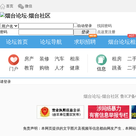
首页
微信
自动登录
找回密码
密码
登录
点这里注册
论坛首页
论坛导航
求职招聘
烟台论坛相
房产
装修
汽车
相亲
租房
二
教育
购物
人才
健康
跳蚤
二
门户
信息
请登录
烟台论坛-烟台社区
鲁ICP备0
免责声明：本网页提供的文字图片及视频等信息都由网友产生，本网站