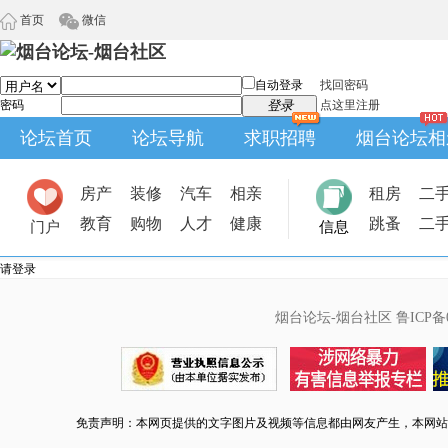
首页
微信
自动登录
找回密码
密码
登录
点这里注册
论坛首页
论坛导航
求职招聘
烟台论坛相
房产
装修
汽车
相亲
租房
二
教育
购物
人才
健康
跳蚤
二
门户
信息
请登录
烟台论坛-烟台社区
鲁ICP备0
免责声明：本网页提供的文字图片及视频等信息都由网友产生，本网站