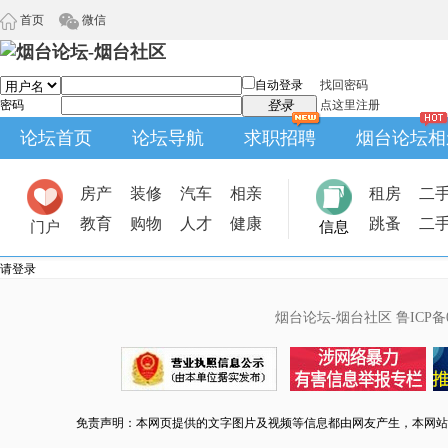
首页
微信
自动登录
找回密码
密码
登录
点这里注册
论坛首页
论坛导航
求职招聘
烟台论坛相
房产
装修
汽车
相亲
租房
二
教育
购物
人才
健康
跳蚤
二
门户
信息
请登录
烟台论坛-烟台社区
鲁ICP备0
免责声明：本网页提供的文字图片及视频等信息都由网友产生，本网站