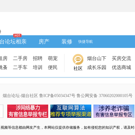
册
台论坛相亲
房产
装修
快捷导航
租房
二手房
招聘
萌宠
烟台山下
买房交流
跳蚤
二手车
培训
便民
成长乐园
优选商城
社区
烟台论坛-烟台社区
鲁ICP备05034347号
鲁公网安备 37060202000105号
及视频等信息都由网友产生，本网站仅提供存储服务，如有侵犯您的知识产权，请及时