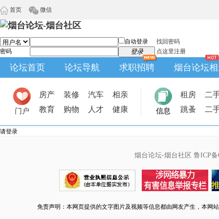
首页
微信
自动登录
找回密码
密码
登录
点这里注册
论坛首页
论坛导航
求职招聘
烟台论坛相
房产
装修
汽车
相亲
租房
二
教育
购物
人才
健康
跳蚤
二
门户
信息
请登录
烟台论坛-烟台社区
鲁ICP备0
免责声明：本网页提供的文字图片及视频等信息都由网友产生，本网站