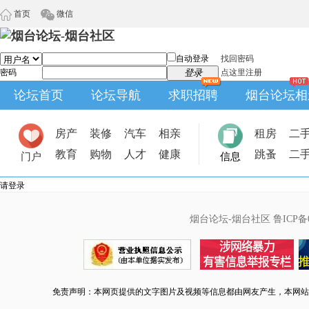
首页
微信
自动登录
找回密码
密码
登录
点这里注册
论坛首页
论坛导航
求职招聘
烟台论坛相
房产
装修
汽车
相亲
租房
二
教育
购物
人才
健康
跳蚤
二
门户
信息
请登录
烟台论坛-烟台社区
鲁ICP备0
免责声明：本网页提供的文字图片及视频等信息都由网友产生，本网站