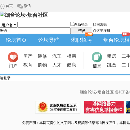
首页
微信
自动登录
找回密码
密码
登录
点这里注册
论坛首页
论坛导航
求职招聘
烟台论坛相
房产
装修
汽车
相亲
租房
二
教育
购物
人才
健康
跳蚤
二
门户
信息
请登录
烟台论坛-烟台社区
鲁ICP备0
免责声明：本网页提供的文字图片及视频等信息都由网友产生，本网站