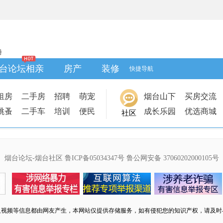
册
台论坛相亲
房产
装修
快捷导航
租房
二手房
招聘
萌宠
烟台山下
买房交流
跳蚤
二手车
培训
便民
成长乐园
优选商城
社区
烟台论坛-烟台社区
鲁ICP备05034347号
鲁公网安备 37060202000105号
及视频等信息都由网友产生，本网站仅提供存储服务，如有侵犯您的知识产权，请及时