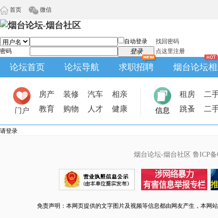
首页
微信
自动登录
找回密码
密码
登录
点这里注册
论坛首页
论坛导航
求职招聘
烟台论坛相
房产
装修
汽车
相亲
租房
二
教育
购物
人才
健康
跳蚤
二
门户
信息
请登录
烟台论坛-烟台社区
鲁ICP备0
免责声明：本网页提供的文字图片及视频等信息都由网友产生，本网站