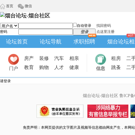
首页
微信
自动登录
找回密码
密码
登录
点这里注册
论坛首页
论坛导航
求职招聘
烟台论坛相
房产
装修
汽车
相亲
租房
二
教育
购物
人才
健康
跳蚤
二
门户
信息
请登录
烟台论坛-烟台社区
鲁ICP备0
免责声明：本网页提供的文字图片及视频等信息都由网友产生，本网站