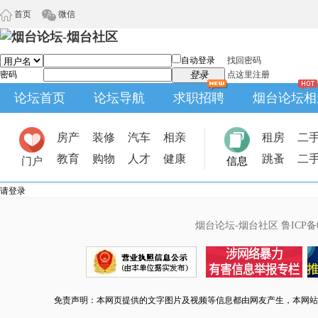
首页
微信
自动登录
找回密码
密码
登录
点这里注册
论坛首页
论坛导航
求职招聘
烟台论坛相
房产
装修
汽车
相亲
租房
二
教育
购物
人才
健康
跳蚤
二
门户
信息
请登录
烟台论坛-烟台社区
鲁ICP备0
免责声明：本网页提供的文字图片及视频等信息都由网友产生，本网站