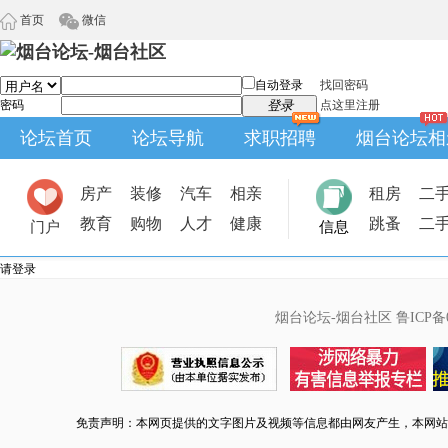
首页
微信
自动登录
找回密码
密码
登录
点这里注册
论坛首页
论坛导航
求职招聘
烟台论坛相
房产
装修
汽车
相亲
租房
二
教育
购物
人才
健康
跳蚤
二
门户
信息
请登录
烟台论坛-烟台社区
鲁ICP备0
免责声明：本网页提供的文字图片及视频等信息都由网友产生，本网站