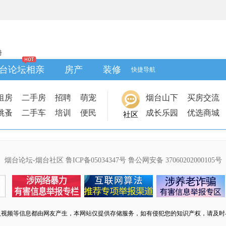
册
台论坛相亲
房产
装修
快捷导航
租房
二手房
招聘
萌宠
烟台山下
买房交流
跳蚤
二手车
培训
便民
成长乐园
优选商城
社区
烟台论坛-烟台社区
鲁ICP备05034347号
鲁公网安备 37060202000105号
及视频等信息都由网友产生，本网站仅提供存储服务，如有侵犯您的知识产权，请及时