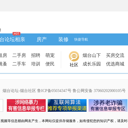
册
台论坛相亲
房产
装修
快捷导航
租房
二手房
招聘
萌宠
烟台山下
买房交流
跳蚤
二手车
培训
便民
成长乐园
优选商城
社区
烟台论坛-烟台社区
鲁ICP备05034347号
鲁公网安备 37060202000105号
及视频等信息都由网友产生，本网站仅提供存储服务，如有侵犯您的知识产权，请及时