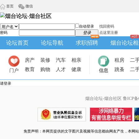
首页
微信
自动登录
找回密码
密码
登录
点这里注册
论坛首页
论坛导航
求职招聘
烟台论坛相
房产
装修
汽车
相亲
租房
二
教育
购物
人才
健康
跳蚤
二
门户
信息
请登录
烟台论坛-烟台社区
鲁ICP备0
免责声明：本网页提供的文字图片及视频等信息都由网友产生，本网站