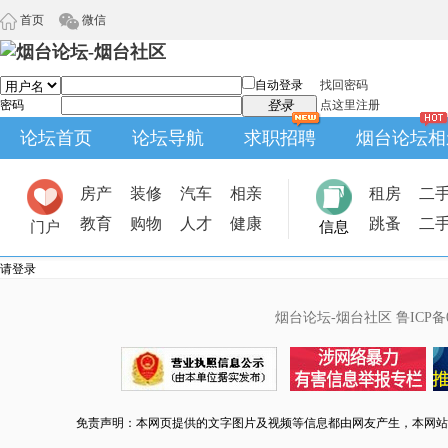
首页
微信
自动登录
找回密码
密码
登录
点这里注册
论坛首页
论坛导航
求职招聘
烟台论坛相
房产
装修
汽车
相亲
租房
二
教育
购物
人才
健康
跳蚤
二
门户
信息
请登录
烟台论坛-烟台社区
鲁ICP备0
免责声明：本网页提供的文字图片及视频等信息都由网友产生，本网站