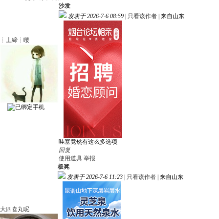
沙发
发表于 2026-7-6 08:59
|
只看该作者
|
来自山东
┊丄締┊嘙
哇塞竟然有这么多选项
回复
使用道具
举报
板凳
发表于 2026-7-6 11:23
|
只看该作者
|
来自山东
大四喜丸呢