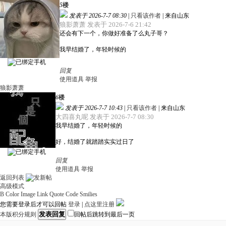
5
楼
发表于 2026-7-7 08:30
|
只看该作者
|
来自山东
狼影萧萧 发表于 2026-7-6 21:42
还会有下一个，你做好准备了么丸子哥？
我早结婚了，年轻时候的
回复
使用道具
举报
狼影萧萧
6
楼
发表于 2026-7-7 10:43
|
只看该作者
|
来自山东
大四喜丸呢 发表于 2026-7-7 08:30
我早结婚了，年轻时候的
好，结婚了就踏踏实实过日了
回复
使用道具
举报
返回列表
高级模式
B
Color
Image
Link
Quote
Code
Smilies
您需要登录后才可以回帖
登录
|
点这里注册
发表回复
本版积分规则
回帖后跳转到最后一页