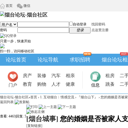
首页
微信
自动登录
找回密码
密码
登录
点这里注册
只需一步，快速开始
扫一扫，访问移动社区
论坛首页
论坛导航
求职招聘
烟台论坛相
房产
装修
汽车
相亲
租房
二
教育
购物
人才
健康
跳蚤
二
门户
信息
烟台论坛-烟台社区
»
首页
›
1. 互动烟台︱情感交流
›
『烟台山下』
›
您的婚姻是否被家
返回列表
查看:
4463
|
回复:
5
[烟台城事]
您的婚姻是否被家人
[复制链接]