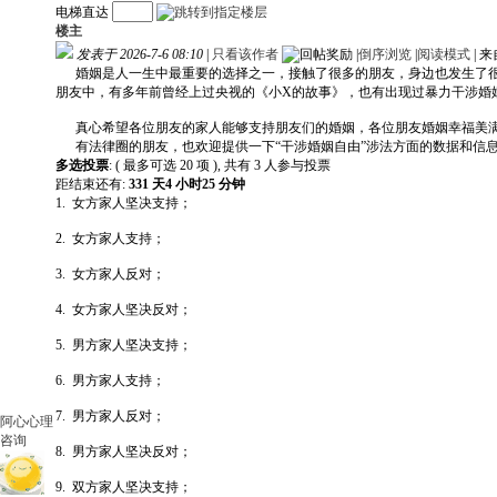
电梯直达
楼主
发表于 2026-7-6 08:10
|
只看该作者
|
倒序浏览
|
阅读模式
|
来
婚姻是人一生中最重要的选择之一，接触了很多的朋友，身边也发生了很
朋友中，有多年前曾经上过央视的《小X的故事》，也有出现过暴力干涉婚
真心希望各位朋友的家人能够支持朋友们的婚姻，各位朋友婚姻幸福美
有法律圈的朋友，也欢迎提供一下“干涉婚姻自由”涉法方面的数据和信
多选投票
: ( 最多可选 20 项 ), 共有 3 人参与投票
距结束还有:
331 天4 小时25 分钟
1. 女方家人坚决支持；
2. 女方家人支持；
3. 女方家人反对；
4. 女方家人坚决反对；
5. 男方家人坚决支持；
6. 男方家人支持；
7. 男方家人反对；
阿心心理
咨询
8. 男方家人坚决反对；
9. 双方家人坚决支持；