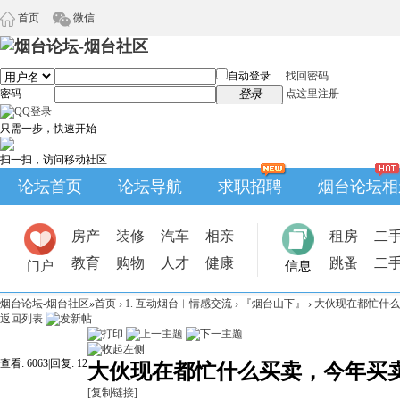
首页
微信
自动登录
找回密码
密码
登录
点这里注册
只需一步，快速开始
扫一扫，访问移动社区
论坛首页
论坛导航
求职招聘
烟台论坛相
房产
装修
汽车
相亲
租房
二
教育
购物
人才
健康
跳蚤
二
门户
信息
烟台论坛-烟台社区
»
首页
›
1. 互动烟台︱情感交流
›
『烟台山下』
›
大伙现在都忙什么
返回列表
查看:
6063
|
回复:
12
大伙现在都忙什么买卖，今年买
[复制链接]