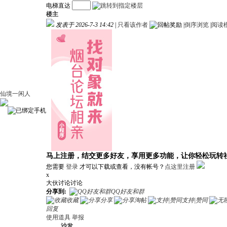
电梯直达
楼主
发表于 2026-7-3 14:42
|
只看该作者
|
倒序浏览
|
阅读
仙境一闲人
马上注册，结交更多好友，享用更多功能，让你轻松玩转
您需要
登录
才可以下载或查看，没有帐号？
点这里注册
x
大伙讨论讨论
分享到:
QQ好友和群
收藏
分享
淘帖
支持|赞同
回复
使用道具
举报
沙发