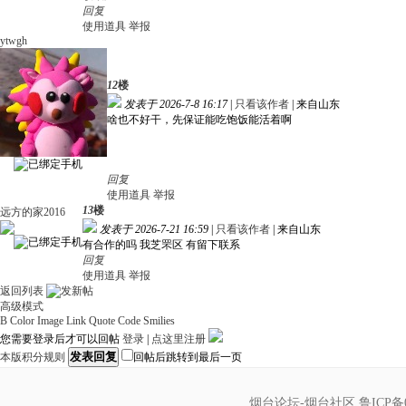
回复
使用道具
举报
ytwgh
12
楼
发表于 2026-7-8 16:17
|
只看该作者
|
来自山东
啥也不好干，先保证能吃饱饭能活着啊
回复
使用道具
举报
13
楼
远方的家2016
发表于 2026-7-21 16:59
|
只看该作者
|
来自山东
有合作的吗 我芝罘区 有留下联系
回复
使用道具
举报
返回列表
高级模式
B
Color
Image
Link
Quote
Code
Smilies
您需要登录后才可以回帖
登录
|
点这里注册
发表回复
本版积分规则
回帖后跳转到最后一页
烟台论坛-烟台社区
鲁ICP备0