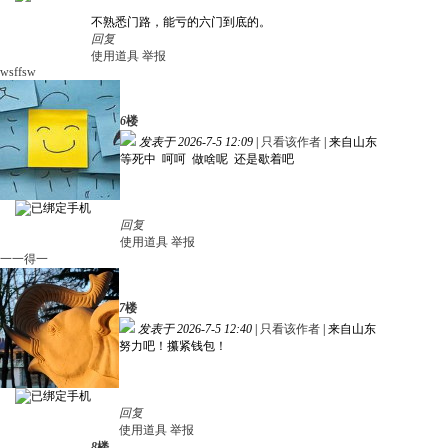
不熟悉门路，能亏的六门到底的。
回复
使用道具
举报
wsffsw
6
楼
发表于 2026-7-5 12:09
|
只看该作者
|
来自山东
等死中 呵呵 做啥呢 还是歇着吧
回复
使用道具
举报
一一得一
7
楼
发表于 2026-7-5 12:40
|
只看该作者
|
来自山东
努力吧！攥紧钱包！
回复
使用道具
举报
8
楼