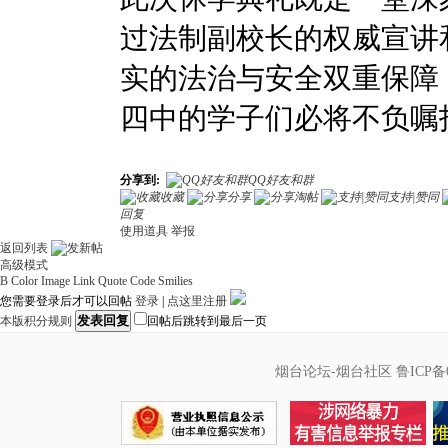
过法制副校长的权威宣讲
实的法治与安全双重保障
四中的学子们必将不负嘱
分享到:
QQ好友和群
收藏
分享
淘帖
支持|赞同
回复
使用道具
举报
返回列表
高级模式
B
Color
Image
Link
Quote
Code
Smilies
您需要登录后才可以回帖
登录
|
点这里注册
发表回复
本版积分规则
回帖后跳转到最后一页
烟台论坛-烟台社区
鲁ICP备0