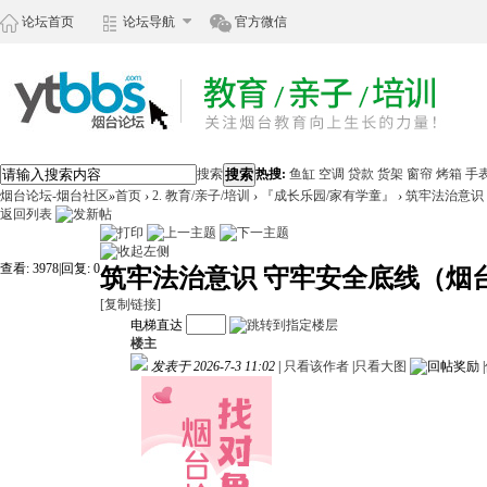
论坛首页
论坛导航
官方微信
搜索
搜索
热搜:
鱼缸
空调
贷款
货架
窗帘
烤箱
手
烟台论坛-烟台社区
»
首页
›
2. 教育/亲子/培训
›
『成长乐园/家有学童』
›
筑牢法治意识 
返回列表
查看:
3978
|
回复:
0
筑牢法治意识 守牢安全底线（烟台
[复制链接]
电梯直达
楼主
发表于 2026-7-3 11:02
|
只看该作者
|
只看大图
|