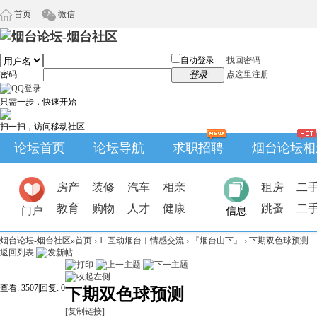
首页
微信
自动登录
找回密码
密码
登录
点这里注册
只需一步，快速开始
扫一扫，访问移动社区
论坛首页
论坛导航
求职招聘
烟台论坛相
房产
装修
汽车
相亲
租房
二
教育
购物
人才
健康
跳蚤
二
门户
信息
烟台论坛-烟台社区
»
首页
›
1. 互动烟台︱情感交流
›
『烟台山下』
›
下期双色球预测
返回列表
查看:
3507
|
回复:
0
下期双色球预测
[复制链接]