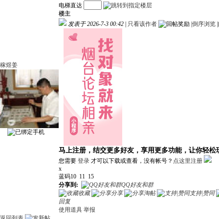
电梯直达
楼主
发表于 2026-7-3 00:42
|
只看该作者
|
倒序浏览
|
稼煜姜
马上注册，结交更多好友，享用更多功能，让你轻松
您需要
登录
才可以下载或查看，没有帐号？
点这里注册
x
蓝码10 11 15
分享到:
QQ好友和群
收藏
分享
淘帖
支持|赞同
回复
使用道具
举报
返回列表