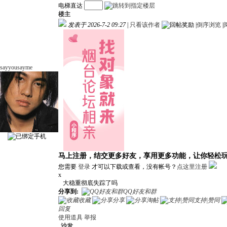
电梯直达
楼主
发表于 2026-7-2 09:27
|
只看该作者
|
倒序浏览
|
sayyousayme
马上注册，结交更多好友，享用更多功能，让你轻松
您需要
登录
才可以下载或查看，没有帐号？
点这里注册
x
大稳重彻底失踪了吗
分享到:
QQ好友和群
收藏
分享
淘帖
支持|赞同
回复
使用道具
举报
沙发