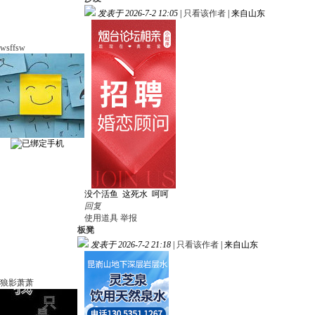
发表于 2026-7-2 12:05
|
只看该作者
|
来自山东
wsffsw
没个活鱼 这死水 呵呵
回复
使用道具
举报
板凳
发表于 2026-7-2 21:18
|
只看该作者
|
来自山东
狼影萧萧