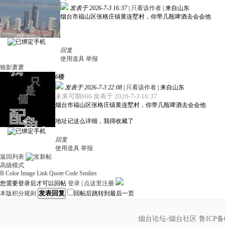
发表于 2026-7-3 16:37
|
只看该作者
|
来自山东
烟台市福山区张格庄镇黄连墅村，你带几瓶啤酒去会会他
回复
使用道具
举报
狼影萧萧
6
楼
发表于 2026-7-3 22:08
|
只看该作者
|
来自山东
未来可期666 发表于 2026-7-3 16:37
烟台市福山区张格庄镇黄连墅村，你带几瓶啤酒去会会他
地址记这么详细，我得收藏了
回复
使用道具
举报
返回列表
高级模式
B
Color
Image
Link
Quote
Code
Smilies
您需要登录后才可以回帖
登录
|
点这里注册
发表回复
本版积分规则
回帖后跳转到最后一页
烟台论坛-烟台社区
鲁ICP备0