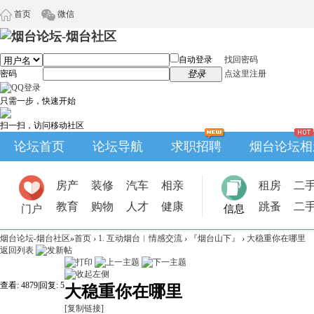
首页
微信
自动登录
找回密码
密码
登录
点这里注册
只需一步，快速开始
扫一扫，访问移动社区
论坛首页
论坛导航
求职招聘
烟台论坛相
房产
装修
汽车
相亲
租房
二
教育
购物
人才
健康
跳蚤
二
门户
信息
烟台论坛-烟台社区
»
首页
›
1. 互动烟台︱情感交流
›
『烟台山下』
›
大稳重你在哪里
返回列表
查看:
4879
|
回复:
5
大稳重你在哪里
[复制链接]