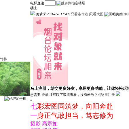
电梯直达
楼主
发表于 2026-7-1 17:49
|
只看该作者
|
只看大图
|
倒
竹林
马上注册，结交更多好友，享用更多功能，让你轻松玩
您需要
登录
才可以下载或查看，没有帐号？
点这里注册
x
七
彩宏图同筑梦，向阳奔赴
一
身正气敢担当，笃志修为
摄影 高宗如