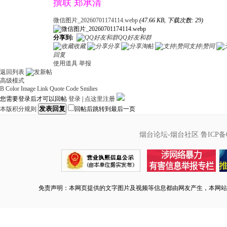
撰联 郑承清
微信图片_20260701174114.webp
(47.66 KB, 下载次数: 29)
分享到:
QQ好友和群
收藏
分享
淘帖
支持|赞同
回复
使用道具
举报
返回列表
高级模式
B
Color
Image
Link
Quote
Code
Smilies
您需要登录后才可以回帖
登录
|
点这里注册
发表回复
本版积分规则
回帖后跳转到最后一页
烟台论坛-烟台社区
鲁ICP备0
免责声明：本网页提供的文字图片及视频等信息都由网友产生，本网站