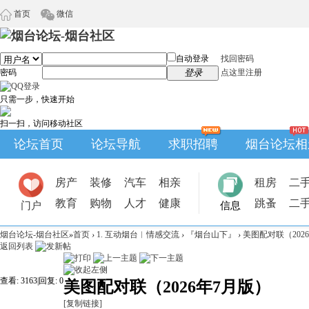
首页
微信
自动登录
找回密码
密码
登录
点这里注册
只需一步，快速开始
扫一扫，访问移动社区
论坛首页
论坛导航
求职招聘
烟台论坛相
房产
装修
汽车
相亲
租房
二
教育
购物
人才
健康
跳蚤
二
门户
信息
烟台论坛-烟台社区
»
首页
›
1. 互动烟台︱情感交流
›
『烟台山下』
›
美图配对联（202
返回列表
查看:
3163
|
回复:
0
美图配对联（2026年7月版）
[复制链接]