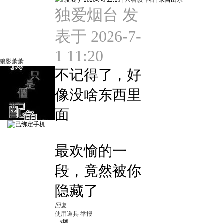
发表于 2026-7-1 22:21
|
只看该作者
|
来自山东
独爱烟台 发
表于 2026-7-
1 11:20
狼影萧萧
不记得了，好
像没啥东西里
面
最欢愉的一
段，竟然被你
隐藏了
回复
使用道具
举报
5
楼