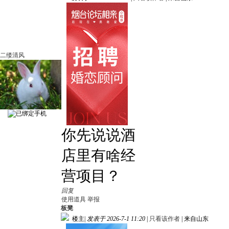
二缕清风
你先说说酒
店里有啥经
营项目？
回复
使用道具
举报
板凳
楼主
|
发表于 2026-7-1 11:20
|
只看该作者
|
来自山东