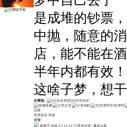
梦中自己去了一
是成堆的钞票，
中抛，随意的消
店，能不能在酒
半年内都有效！
这啥子梦，想干
分享到:
QQ好友和群
收藏
分享
淘帖
支持|赞同
回复
使用道具
举报
沙发
发表于 2026-7-1 11:13
|
只看该作者
|
来自山东