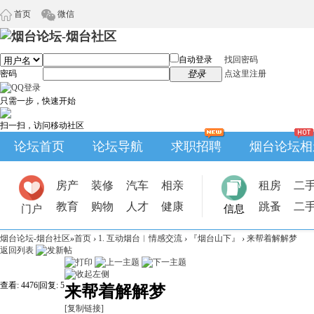
首页
微信
自动登录
找回密码
密码
登录
点这里注册
只需一步，快速开始
扫一扫，访问移动社区
论坛首页
论坛导航
求职招聘
烟台论坛相
房产
装修
汽车
相亲
租房
二
教育
购物
人才
健康
跳蚤
二
门户
信息
烟台论坛-烟台社区
»
首页
›
1. 互动烟台︱情感交流
›
『烟台山下』
›
来帮着解解梦
返回列表
查看:
4476
|
回复:
5
来帮着解解梦
[复制链接]