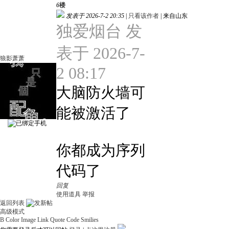
6
楼
发表于 2026-7-2 20:35
|
只看该作者
|
来自山东
独爱烟台 发
表于 2026-7-
狼影萧萧
2 08:17
大脑防火墙可
能被激活了
你都成为序列
代码了
回复
使用道具
举报
返回列表
高级模式
B
Color
Image
Link
Quote
Code
Smilies