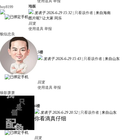
使用道具
举报
地板
boy8199
发表于 2026-6-29 15:32
|
只看该作者
|
来自海南
图片呢? 让大家 同乐
回复
使用道具
举报
貌似忠良
5
楼
发表于 2026-6-29 15:43
|
只看该作者
|
来自山东
回复
使用道具
举报
狼影萧萧
6
楼
发表于 2026-6-29 20:52
|
只看该作者
|
来自山东
你看滴真仔细
回复