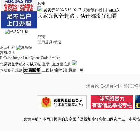
16
楼
发表于 2026-7-13 16:17
|
只看该作者
|
来自山东
大家光顾着赶路，估计都没仔细看
回复
使用道具
举报
返回列表
高级模式
B
Color
Image
Link
Quote
Code
Smilies
您需要登录后才可以回帖
登录
|
点这里注册
发表回复
本版积分规则
回帖后跳转到最后一页
烟台论坛-烟台社区
鲁ICP备0
免责声明：本网页提供的文字图片及视频等信息都由网友产生，本网站