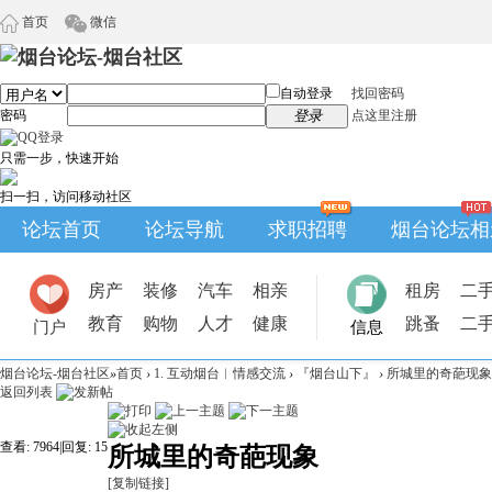
首页
微信
自动登录
找回密码
密码
登录
点这里注册
只需一步，快速开始
扫一扫，访问移动社区
论坛首页
论坛导航
求职招聘
烟台论坛相
房产
装修
汽车
相亲
租房
二
教育
购物
人才
健康
跳蚤
二
门户
信息
烟台论坛-烟台社区
»
首页
›
1. 互动烟台︱情感交流
›
『烟台山下』
›
所城里的奇葩现象
返回列表
查看:
7964
|
回复:
15
所城里的奇葩现象
[复制链接]