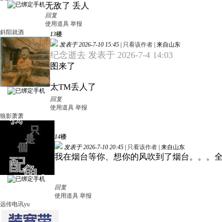
无敌了 丢人
回复
使用道具
举报
斜阳就酒
13
楼
发表于 2026-7-10 15:45
|
只看该作者
|
来自山东
纪念逝去 发表于 2026-7-4 14:03
图来了
太TM丢人了
回复
使用道具
举报
狼影萧萧
14
楼
发表于 2026-7-10 20:45
|
只看该作者
|
来自山东
我在烟台等你、想你的风吹到了烟台。。。
回复
使用道具
举报
远传电讯yu