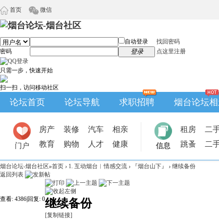
首页
微信
自动登录
找回密码
密码
登录
点这里注册
只需一步，快速开始
扫一扫，访问移动社区
论坛首页
论坛导航
求职招聘
烟台论坛相
房产
装修
汽车
相亲
租房
二
教育
购物
人才
健康
跳蚤
二
门户
信息
烟台论坛-烟台社区
»
首页
›
1. 互动烟台︱情感交流
›
『烟台山下』
›
继续备份
返回列表
查看:
4386
|
回复:
0
继续备份
[复制链接]