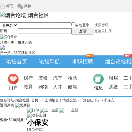
首页
微信
自动登录
找回密码
密码
登录
点这里注册
只需一步，快速开始
扫一扫，访问移动社区
论坛首页
论坛导航
求职招聘
烟台论坛相
房产
装修
汽车
相亲
租房
二
教育
购物
人才
健康
跳蚤
二
门户
信息
烟台论坛-烟台社区
»
首页
›
1. 互动烟台︱情感交流
›
『烟台山下』
›
小保安
返回列表
查看:
5010
|
回复:
2
小保安
[复制链接]