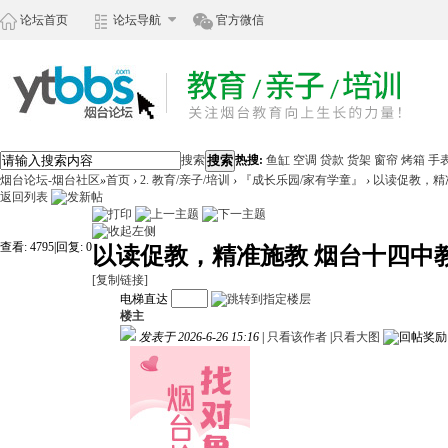
论坛首页
论坛导航
官方微信
搜索
搜索
热搜:
鱼缸
空调
贷款
货架
窗帘
烤箱
手
烟台论坛-烟台社区
»
首页
›
2. 教育/亲子/培训
›
『成长乐园/家有学童』
›
以读促教，精准
返回列表
查看:
4795
|
回复:
0
以读促教，精准施教 烟台十四中
[复制链接]
电梯直达
楼主
发表于 2026-6-26 15:16
|
只看该作者
|
只看大图