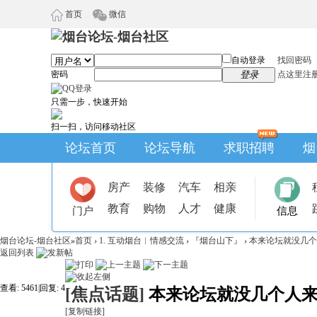
首页
微信
自动登录
找回密码
密码
登录
点这里注
只需一步，快速开始
扫一扫，访问移动社区
论坛首页
论坛导航
求职招聘
烟
房产
装修
汽车
相亲
教育
购物
人才
健康
门户
信息
烟台论坛-烟台社区
»
首页
›
1. 互动烟台︱情感交流
›
『烟台山下』
›
本来论坛就没几个
返回列表
查看:
5461
|
回复:
4
[焦点话题]
本来论坛就没几个人来
[复制链接]