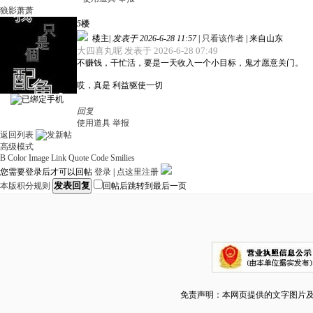
狼影萧萧
5
楼
楼主
|
发表于 2026-6-28 11:57
|
只看该作者
|
来自山东
大四喜丸呢 发表于 2026-6-28 07:49
不赚钱，干忙活，要是一天收入一个小目标，鬼才愿意关门。
哎，真是 利益驱使一切
回复
使用道具
举报
返回列表
高级模式
B
Color
Image
Link
Quote
Code
Smilies
您需要登录后才可以回帖
登录
|
点这里注册
发表回复
本版积分规则
回帖后跳转到最后一页
免责声明：本网页提供的文字图片