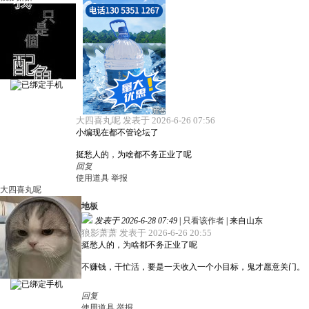
大四喜丸呢 发表于 2026-6-26 07:56
小编现在都不管论坛了
挺愁人的，为啥都不务正业了呢
回复
使用道具
举报
大四喜丸呢
地板
发表于 2026-6-28 07:49
|
只看该作者
|
来自山东
狼影萧萧 发表于 2026-6-26 20:55
挺愁人的，为啥都不务正业了呢
不赚钱，干忙活，要是一天收入一个小目标，鬼才愿意关门。
回复
使用道具
举报