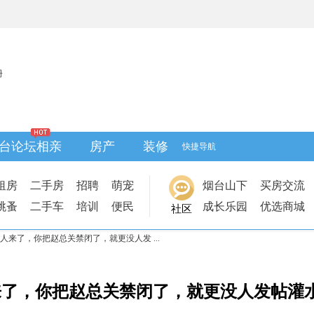
册
台论坛相亲
房产
装修
快捷导航
租房
二手房
招聘
萌宠
烟台山下
买房交流
跳蚤
二手车
培训
便民
成长乐园
优选商城
社区
人来了，你把赵总关禁闭了，就更没人发 ...
了，你把赵总关禁闭了，就更没人发帖灌水了