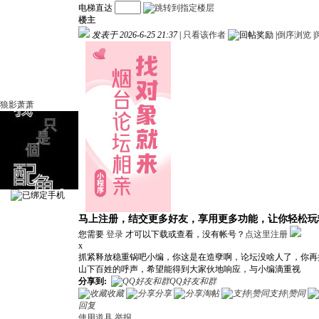
电梯直达
楼主
发表于 2026-6-25 21:37
|
只看该作者
|
倒序浏览
|
狼影萧萧
马上注册，结交更多好友，享用更多功能，让你轻松玩
您需要
登录
才可以下载或查看，没有帐号？
点这里注册
x
抓紧释放稳重锅吧小编，你这是在造孽啊，论坛没啥人了，你再
山下百姓的呼声，希望能得到大家伙地响应，与小编滴重视
分享到:
QQ好友和群
收藏
分享
淘帖
支持|赞同
回复
使用道具
举报