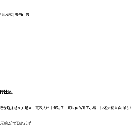
阅读模式
|
来自山东
转社区。
把老赵抓起来关起来，更没人出来遛达了，真叫你伤害了小编，快还大稳重自由吧！
无聊|反对