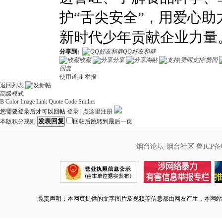
护“舌尖安全”，用爱心
新时代少年贡献企业力量
分享到:
QQ好友和群
收藏
分享
淘帖
支持|赞同
回复
使用道具
举报
返回列表
高级模式
B
Color
Image
Link
Quote
Code
Smilies
您需要登录后才可以回帖
登录
|
点这里注册
发表回复
本版积分规则
回帖后跳转到最后一页
烟台论坛-烟台社区
鲁ICP备0
免责声明：本网页提供的文字图片及视频等信息都由网友产生，本网站