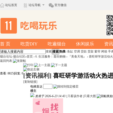
论坛首页
论坛导航
官方微信
首 页
吃货DIY
吃遍烟台
休闲娱乐
资
搜索
搜索
热搜:
鱼缸
空调
贷款
货架
窗帘
烤箱
手
烟台论坛-烟台社区
»
首页
›
6. 生活服务︱逛街购物
›
『美食天地』
›
喜旺研学游活动火
返回列表
查看:
8825
|
回复:
0
[资讯福利]
喜旺研学游活动火热
[复制链接]
电梯直达
楼主
发表于 2026-6-23 14:43
|
只看该作者
|
只看大图