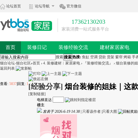
论坛首页
论坛导航
官方微信
17362130203
家装消费一站式服务平台
首页
装修日记
装修经验交流
建材家居家电
搜索
搜索
热搜:
鱼缸
空调
贷款
货架
窗帘
烤箱
手
烟台论坛-烟台社区
»
首页
›
4. 装修建材︱家居家电
›
『装修经验交流』
›
烟台装修的姐
返回列表
查看:
5837
|
回复:
1
[经验分享]
烟台装修的姐妹｜这
[复制链接]
电梯直达
楼主
发表于 2026-6-19 14:38
|
只看该作者
|
只看大图