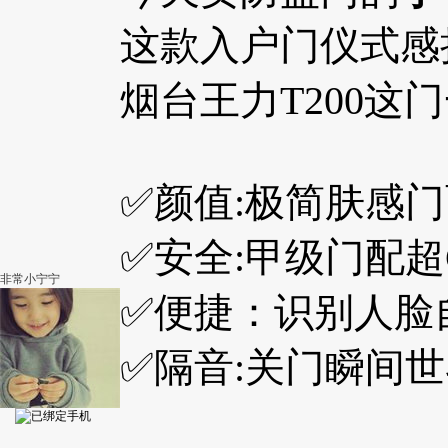
这款入户门仪式感
烟台王力T200这
✅颜值:极简肤感
✅安全:甲级门配
非常小宁宁
✅便捷：识别人脸
✅隔音:关门瞬间