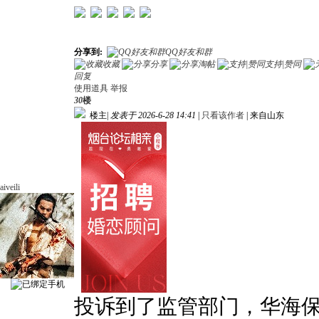
分享到:
QQ好友和群
收藏
分享
淘帖
支持|赞同
回复
使用道具
举报
30
楼
楼主
|
发表于 2026-6-28 14:41
|
只看该作者
|
来自山东
aiveili
投诉到了监管部门，华海