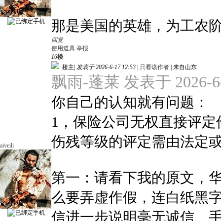
那是美国的英雄，为工农
回复
使用道具
举报
16
楼
楼主
|
发表于 2026-6-17 12:53
|
只看该作者
|
来自山东
飘雨-蓬莱 发表于 2026-6-1
你自己的认知就有问题：
1，保险公司无权直接评定
伤残等级的评定需由法定或合
aiveili
第一：请看下我的原文，华
么要弄虚作假，连白纸黑
信进一步说明毫无诚信、