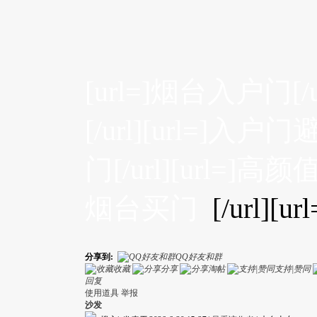
[url=]烟台入户门[/u
[/url][url=]入户门
门[/url][url=]高
烟台买门
[/url][url
分享到:
QQ好友和群
收藏
分享
淘帖
支持|赞同
回复
使用道具
举报
沙发