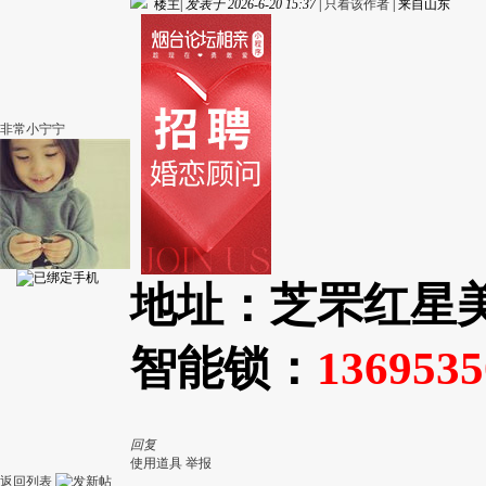
楼主
|
发表于 2026-6-20 15:37
|
只看该作者
|
来自山东
非常小宁宁
地址：芝罘红星
智能锁：
1369535
回复
使用道具
举报
返回列表