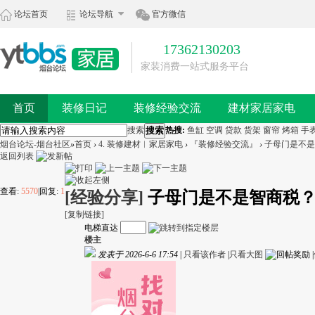
论坛首页
论坛导航
官方微信
17362130203
家装消费一站式服务平台
首页
装修日记
装修经验交流
建材家居家电
搜索
搜索
热搜:
鱼缸
空调
贷款
货架
窗帘
烤箱
手
烟台论坛-烟台社区
»
首页
›
4. 装修建材︱家居家电
›
『装修经验交流』
›
子母门是不是
返回列表
查看:
5570
|
回复:
1
[经验分享]
子母门是不是智商税？
[复制链接]
电梯直达
楼主
发表于 2026-6-6 17:54
|
只看该作者
|
只看大图
|