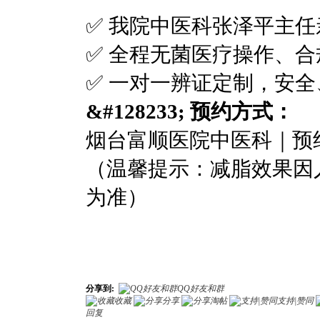
✅ 我院中医科张泽平主
✅ 全程无菌医疗操作、
✅ 一对一辨证定制，安
&#128233; 预约方式：
烟台富顺医院中医科｜预约电话：0
（温馨提示：减脂效果因
为准）
分享到:
QQ好友和群
收藏
分享
淘帖
支持|赞同
回复