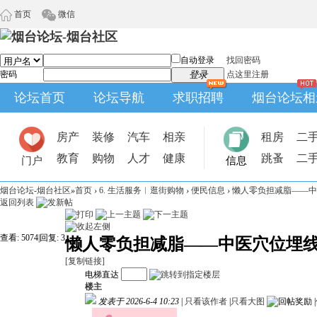
首页
微信
自动登录
找回密码
密码
登录
点这里注册
论坛首页
论坛导航
求职招聘
烟台论坛相
房产
装修
汽车
相亲
租房
二
教育
购物
人才
健康
跳蚤
二
门户
信息
烟台论坛-烟台社区
»
首页
›
6. 生活服务︱逛街购物
›
便民信息
›
懒人零负担减脂——中
返回列表
查看:
5074
|
回复:
3
懒人零负担减脂——中医穴位埋
[复制链接]
电梯直达
楼主
发表于 2026-6-4 10:23
|
只看该作者
|
只看大图
|