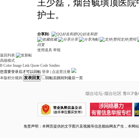
王少磊，烟台毓璜顶医院
护士。
分享到:
QQ好友和群
收藏
分享
淘帖
支持|赞同
回复
使用道具
举报
返回列表
高级模式
B
Color
Image
Link
Quote
Code
Smilies
您需要登录后才可以回帖
登录
|
点这里注册
发表回复
本版积分规则
回帖后跳转到最后一页
烟台论坛-烟台社区
鲁ICP备0
免责声明：本网页提供的文字图片及视频等信息都由网友产生，本网站