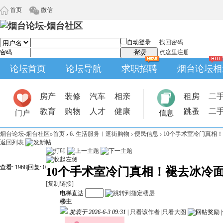
首页
微信
自动登录
找回密码
密码
登录
点这里注册
论坛首页
论坛导航
求职招聘
烟台论坛相
房产
装修
汽车
相亲
租房
二
教育
购物
人才
健康
跳蚤
二
门户
信息
烟台论坛-烟台社区
»
首页
›
6. 生活服务︱逛街购物
›
便民信息
›
10个手术室冷门真相
返回列表
查看:
1968
|
回复:
0
10个手术室冷门真相！褪去冰冷
[复制链接]
电梯直达
楼主
发表于 2026-6-3 09:31
|
只看该作者
|
只看大图
|