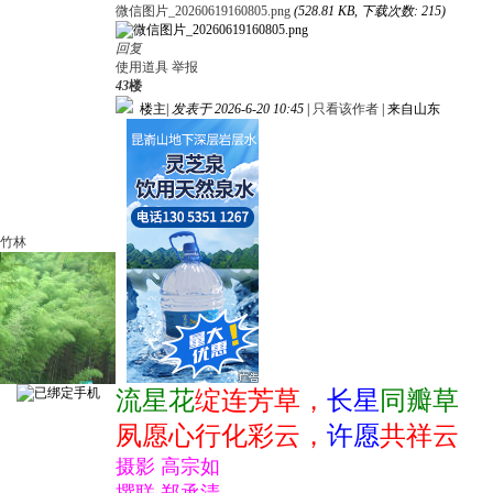
微信图片_20260619160805.png
(528.81 KB, 下载次数: 215)
回复
使用道具
举报
43
楼
楼主
|
发表于 2026-6-20 10:45
|
只看该作者
|
来自山东
竹林
流星花
绽连芳草，
长星
同瓣草
夙愿心行化彩云，
许愿
共祥云
摄影 高宗如