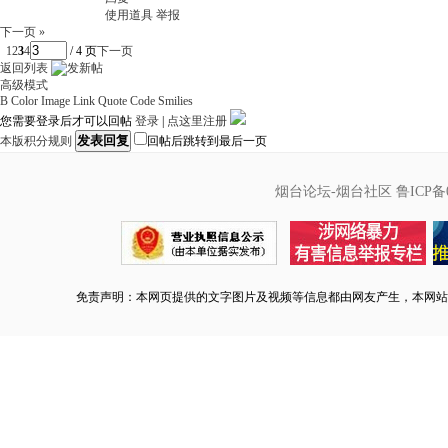
使用道具
举报
下一页 »
1
2
3
4
/ 4 页
下一页
返回列表
高级模式
B
Color
Image
Link
Quote
Code
Smilies
您需要登录后才可以回帖
登录
|
点这里注册
发表回复
本版积分规则
回帖后跳转到最后一页
烟台论坛-烟台社区
鲁ICP备0
免责声明：本网页提供的文字图片及视频等信息都由网友产生，本网站