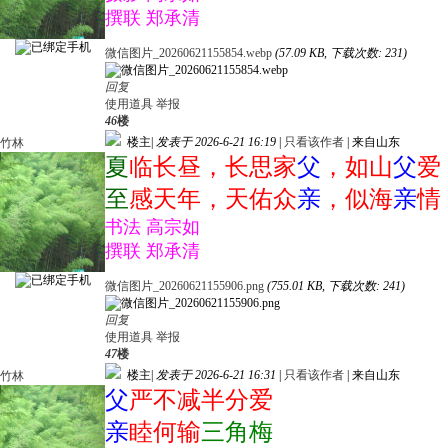
撰联 郑承清
微信图片_20260621155854.webp
(57.09 KB, 下载次数: 231)
回复
使用道具
举报
46
楼
楼主
|
发表于 2026-6-21 16:19
|
只看该作者
|
来自山东
竹林
夏
临长昼，长思家
父
，如山
父
爱
至
感天年，天佑众
亲
，似海
亲
情
书法 高宗如
撰联 郑承清
微信图片_20260621155906.png
(755.01 KB, 下载次数: 241)
回复
使用道具
举报
47
楼
楼主
|
发表于 2026-6-21 16:31
|
只看该作者
|
来自山东
竹林
父
严不减半分爱
亲
睦何输
三角梅