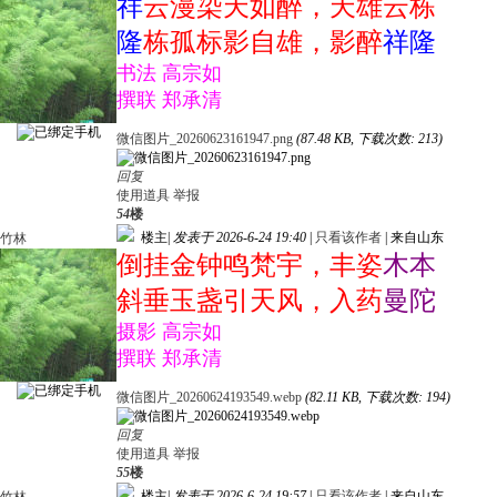
祥
云漫染天如醉，天雄云栋
隆
栋孤标影自雄，影醉
祥隆
书法 高宗如
撰联 郑承清
微信图片_20260623161947.png
(87.48 KB, 下载次数: 213)
回复
使用道具
举报
54
楼
楼主
|
发表于 2026-6-24 19:40
|
只看该作者
|
来自山东
竹林
倒挂金钟鸣梵宇，丰姿
木本
斜垂玉盏引天风，入药
曼陀
摄影 高宗如
撰联 郑承清
微信图片_20260624193549.webp
(82.11 KB, 下载次数: 194)
回复
使用道具
举报
55
楼
楼主
|
发表于 2026-6-24 19:57
|
只看该作者
|
来自山东