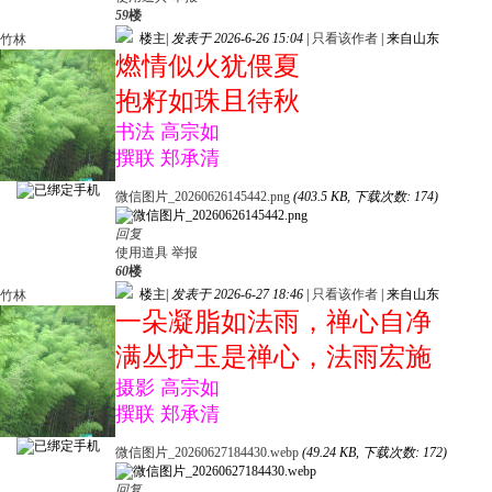
59
楼
楼主
|
发表于 2026-6-26 15:04
|
只看该作者
|
来自山东
竹林
燃情似火犹偎夏
抱籽如珠且待秋
书法 高宗如
撰联 郑承清
微信图片_20260626145442.png
(403.5 KB, 下载次数: 174)
回复
使用道具
举报
60
楼
楼主
|
发表于 2026-6-27 18:46
|
只看该作者
|
来自山东
竹林
一朵凝脂如法雨，禅心自净
满丛护玉是禅心，法雨宏施
摄影 高宗如
撰联 郑承清
微信图片_20260627184430.webp
(49.24 KB, 下载次数: 172)
回复