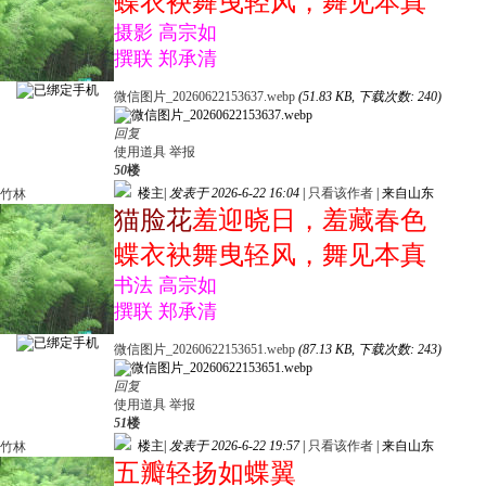
蝶衣袂舞曳轻风，舞见本真
摄影 高宗如
撰联 郑承清
微信图片_20260622153637.webp
(51.83 KB, 下载次数: 240)
回复
使用道具
举报
50
楼
楼主
|
发表于 2026-6-22 16:04
|
只看该作者
|
来自山东
竹林
猫脸花
羞迎晓日，羞藏春色
蝶衣袂舞曳轻风，舞见本真
书法 高宗如
撰联 郑承清
微信图片_20260622153651.webp
(87.13 KB, 下载次数: 243)
回复
使用道具
举报
51
楼
楼主
|
发表于 2026-6-22 19:57
|
只看该作者
|
来自山东
竹林
五瓣轻扬如蝶翼