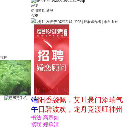
回复
使用道具
举报
42
楼
楼主
|
发表于 2026-6-19 16:23
|
只看该作者
|
来自山东
竹林
端
阳香袋佩，艾叶悬门添瑞气
午
日碧波欢，龙舟竞渡旺神州
书法 高宗如
撰联 郑承清