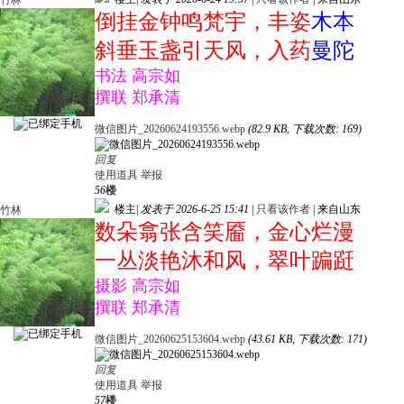
竹林
倒挂金钟鸣梵宇，丰姿
木本
斜垂玉盏引天风，入药
曼陀
书法 高宗如
撰联 郑承清
微信图片_20260624193556.webp
(82.9 KB, 下载次数: 169)
回复
使用道具
举报
56
楼
楼主
|
发表于 2026-6-25 15:41
|
只看该作者
|
来自山东
竹林
数朵翕张含笑靥，金心烂漫
一丛淡艳沐和风，翠叶蹁跹
摄影 高宗如
撰联 郑承清
微信图片_20260625153604.webp
(43.61 KB, 下载次数: 171)
回复
使用道具
举报
57
楼