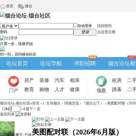
首页
微信
自动登录
找回密码
密码
登录
点这里注册
只需一步，快速开始
扫一扫，访问移动社区
论坛首页
论坛导航
求职招聘
烟台论坛相
房产
装修
汽车
相亲
租房
二
教育
购物
人才
健康
跳蚤
二
门户
信息
烟台论坛-烟台社区
»
首页
›
1. 互动烟台︱情感交流
›
『烟台山下』
›
美图配对联（202
1
2
3
4
/ 4 页
下一页
返回列表
美图配对联（2026年6月版）
楼主:
竹林