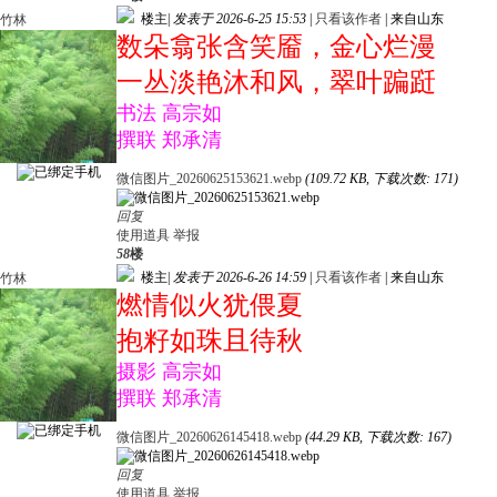
楼主
|
发表于 2026-6-25 15:53
|
只看该作者
|
来自山东
竹林
数朵翕张含笑靥，金心烂漫
一丛淡艳沐和风，翠叶蹁跹
书法 高宗如
撰联 郑承清
微信图片_20260625153621.webp
(109.72 KB, 下载次数: 171)
回复
使用道具
举报
58
楼
楼主
|
发表于 2026-6-26 14:59
|
只看该作者
|
来自山东
竹林
燃情似火犹偎夏
抱籽如珠且待秋
摄影 高宗如
撰联 郑承清
微信图片_20260626145418.webp
(44.29 KB, 下载次数: 167)
回复
使用道具
举报