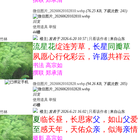
撰联 郑承清
微信图片_20260620102810.webp
(76.25 KB, 下载次数: 241)
回复
使用道具
举报
44
楼
楼主
|
发表于 2026-6-20 10:57
|
只看该作者
|
来自山东
竹林
流星花
绽连芳草，
长星
同瓣草
夙愿心行化彩云，
许愿
共祥云
书法 高宗如
撰联 郑承清
微信图片_20260620102828.webp
(94.26 KB, 下载次数: 205)
回复
使用道具
举报
45
楼
楼主
|
发表于 2026-6-21 16:02
|
只看该作者
|
来自山东
竹林
夏
临长昼，长思家
父
，如山
父
爱
至
感天年，天佑众
亲
，似海
亲
情
摄影 高宗如