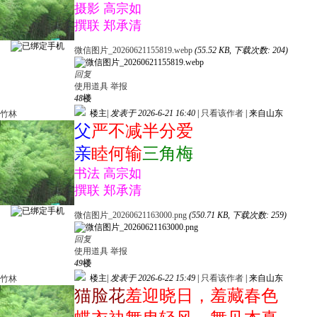
摄影 高宗如
撰联 郑承清
微信图片_20260621155819.webp
(55.52 KB, 下载次数: 204)
回复
使用道具
举报
48
楼
楼主
|
发表于 2026-6-21 16:40
|
只看该作者
|
来自山东
竹林
父
严不减半分爱
亲
睦何输
三角梅
书法 高宗如
撰联 郑承清
微信图片_20260621163000.png
(550.71 KB, 下载次数: 259)
回复
使用道具
举报
49
楼
楼主
|
发表于 2026-6-22 15:49
|
只看该作者
|
来自山东
竹林
猫脸花
羞迎晓日，羞藏春色