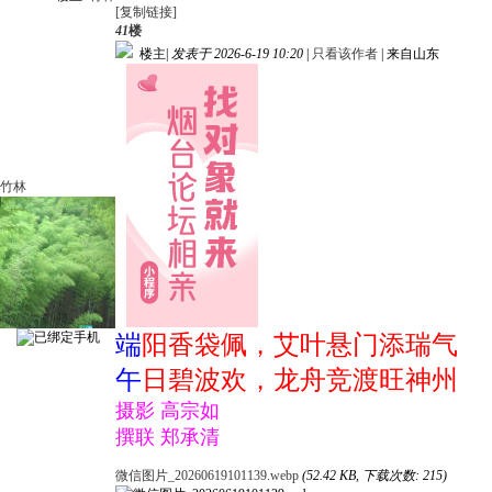
[复制链接]
41
楼
楼主
|
发表于 2026-6-19 10:20
|
只看该作者
|
来自山东
竹林
端
阳香袋佩，艾叶悬门添瑞气
午
日碧波欢，龙舟竞渡旺神州
摄影 高宗如
撰联 郑承清
微信图片_20260619101139.webp
(52.42 KB, 下载次数: 215)