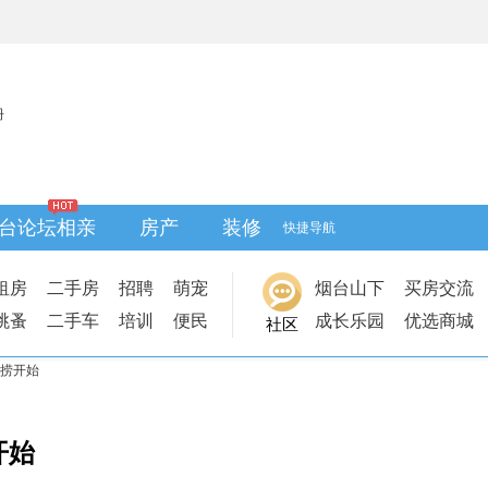
册
台论坛相亲
房产
装修
快捷导航
租房
二手房
招聘
萌宠
烟台山下
买房交流
跳蚤
二手车
培训
便民
成长乐园
优选商城
社区
捕捞开始
开始