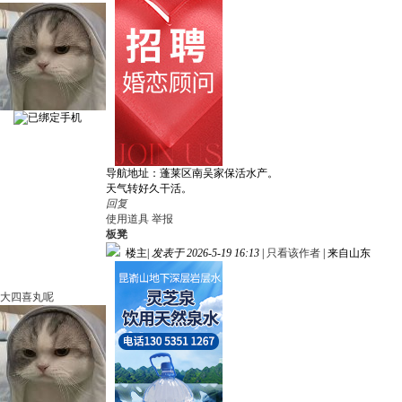
导航地址：蓬莱区南吴家保活水产。
天气转好久干活。
回复
使用道具
举报
板凳
楼主
|
发表于 2026-5-19 16:13
|
只看该作者
|
来自山东
大四喜丸呢