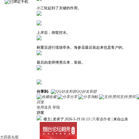
小三轮起到了关键的作用。
上岸后，倒筐控水。
称重后进行现场宰杀。海参花最后装起来也是客户的。
最后由老师傅煮出来，装箱。
分享到:
QQ好友和群
收藏
分享
淘帖
支持|赞同
回复
使用道具
举报
沙发
楼主
|
发表于 2026-5-19 16:13
|
只看该作者
|
来自山东
大四喜丸呢