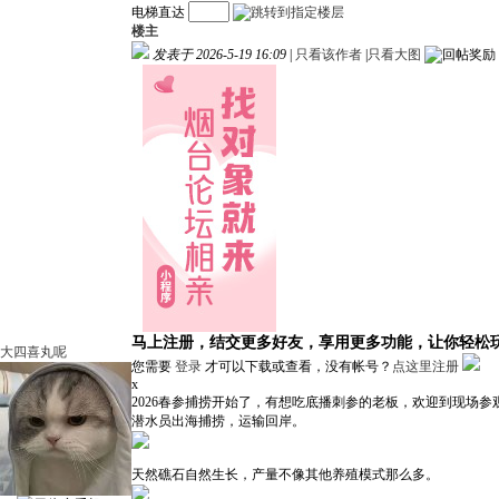
电梯直达
楼主
发表于 2026-5-19 16:09
|
只看该作者
|
只看大图
马上注册，结交更多好友，享用更多功能，让你轻松
大四喜丸呢
您需要
登录
才可以下载或查看，没有帐号？
点这里注册
x
2026春参捕捞开始了，有想吃底播刺参的老板，欢迎到现场
潜水员出海捕捞，运输回岸。
天然礁石自然生长，产量不像其他养殖模式那么多。