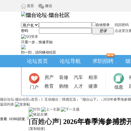
首页
微信
自动登录
找回密码
密码
登录
点这里注
只需一步，快速开始
扫一扫，访问移动社区
论坛首页
论坛导航
求职招聘
烟
房产
装修
汽车
相亲
教育
购物
人才
健康
门户
信息
烟台论坛-烟台社区
»
首页
›
1. 互动烟台︱情感交流
›
『烟台山下』
›
2026年春季海参
返回列表
查看:
10386
|
回复:
7
[百姓心声]
2026年春季海参捕捞
[复制链接]