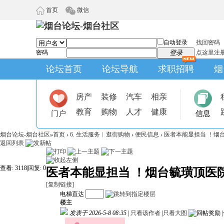
首页
微信
自动登录
找回密码
密码
登录
点这里注
论坛首页
论坛导航
求职招聘
烟
房产
装修
汽车
相亲
教育
购物
人才
健康
门户
信息
烟台论坛-烟台社区
»
首页
›
6. 生活服务︱逛街购物
›
便民信息
›
医者本能显担当 ！烟台
返回列表
查看:
3118
|
回复:
0
医者本能显担当 ！烟台毓璜顶医
[复制链接]
电梯直达
楼主
发表于 2026-5-8 08:35
|
只看该作者
|
只看大图
|