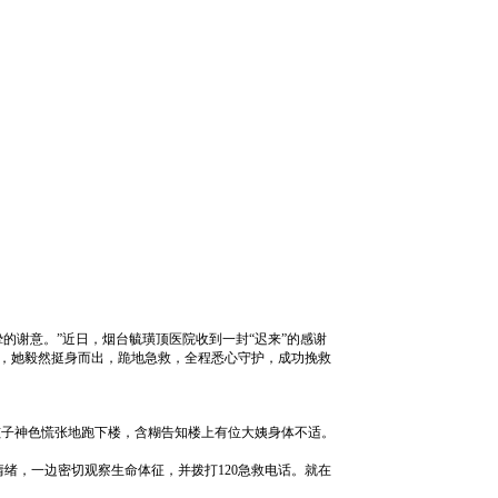
的谢意。”近日，烟台毓璜顶医院收到一封“迟来”的感谢
刻，她毅然挺身而出，跪地急救，全程悉心守护，成功挽救
，孩子神色慌张地跑下楼，含糊告知楼上有位大姨身体不适。
绪，一边密切观察生命体征，并拨打120急救电话。就在