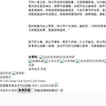
千钧一发之际，孙小丹没有丝毫犹豫，立刻双膝跪地，为大姨
整为安全复苏体位，保障气道通畅，全程守在大姨身旁，轻声
接患者病情，详细说明现场急救情况，寸步不离守护在旁，直
经医院急诊科专业救治，患者病情逐渐好转、脱离危险。康复
面对锦旗与众人赞誉，孙小丹十分淡然。她坦言：“当时没有
力所能及的事，我觉得很值得。”
脱下护士服，初心不褪色；离开工作岗，仁心不缺位。孙小丹
医者初心温暖一座城。这位平凡护士的暖心善举，为港城烟台
分享到:
QQ好友和群
收藏
分享
淘帖
支持|赞同
回复
使用道具
举报
返回列表
高级模式
B
Color
Image
Link
Quote
Code
Smilies
您需要登录后才可以回帖
登录
|
点这里注册
发表回复
本版积分规则
回帖后跳转到最后一页