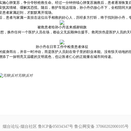
实施心肺复苏，争分夺秒抢救生命。经过一分钟持续心肺复苏施救后，患者逐渐恢复
安抚其情绪、缓解其恐慌。随后，救护车抵达现场，孙小丹仍放心不下，全程陪同大
至患者家属赶到，才默默离开现场。
后，患者与家属一直挂念这位出手相救的好心人，历经多方打听，终于找到孙小丹，
被救患者给孙小丹送来感谢锦旗
多想，换作任何一个医护人员在场，都会义无反顾伸出援手。救死扶伤是医护人员的天
孙小丹在日常工作中检查患者体征
的挺身而出，并非一时冲动，而是医护人员刻在骨子里的职业本能。没有惊天动地的
增添了一抹明亮又温暖的文明底色，也让医者仁心的正能量在城市间传递。
无聊|反对
烟台论坛-烟台社区
鲁ICP备05034347号
鲁公网安备 37060202000105号