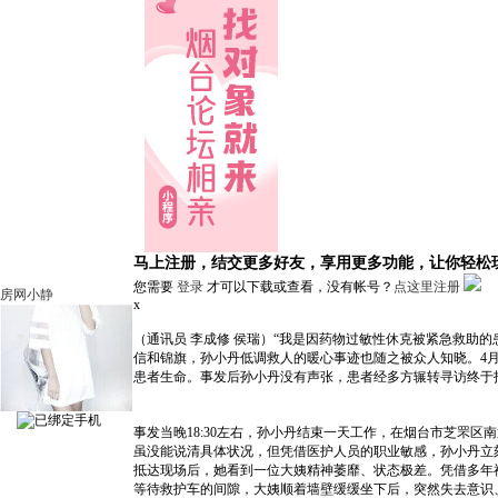
马上注册，结交更多好友，享用更多功能，让你轻松
您需要
登录
才可以下载或查看，没有帐号？
点这里注册
房网小静
x
（通讯员 李成修 侯瑞）“我是因药物过敏性休克被紧急救助
信和锦旗，孙小丹低调救人的暖心事迹也随之被众人知晓。4
患者生命。事发后孙小丹没有声张，患者经多方辗转寻访终于
事发当晚18:30左右，孙小丹结束一天工作，在烟台市芝罘
虽没能说清具体状况，但凭借医护人员的职业敏感，孙小丹立
抵达现场后，她看到一位大姨精神萎靡、状态极差。凭借多年
等待救护车的间隙，大姨顺着墙壁缓缓坐下后，突然失去意识