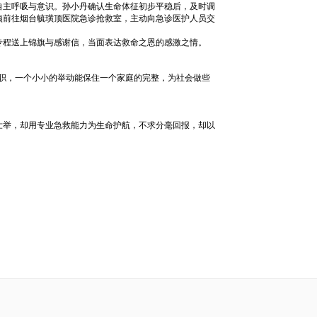
自主呼吸与意识。孙小丹确认生命体征初步平稳后，及时调
姨前往烟台毓璜顶医院急诊抢救室，主动向急诊医护人员交
专程送上锦旗与感谢信，当面表达救命之恩的感激之情。
职，一个小小的举动能保住一个家庭的完整，为社会做些
壮举，却用专业急救能力为生命护航，不求分毫回报，却以