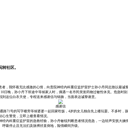
玩转社区。
的患者，我怀着无比感激的心情，向贵院神经内科重症监护室护士孙小丹同志致以最诚挚
月10日晚，孙小丹下班途中等候家人时，偶遇一名市民突发药物过敏性休克。危急时
找到这位白衣天使，专程送来感谢信与锦旗，当面表达诚挚谢意。
感谢信
区南通路71号的写字楼旁等候婆婆一起回家吃饭，4岁的女儿独自先上楼玩耍。不多时
刻心生警觉，立即上楼查看情况。
神经内科重症监护室的急救经验，孙小丹敏锐判断患者情况危急，一边轻声安抚大姨情
、呼吸停止且无法扪及脉搏径直倒地，险情瞬间升级。