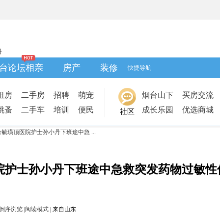
册
台论坛相亲
房产
装修
快捷导航
租房
二手房
招聘
萌宠
烟台山下
买房交流
跳蚤
二手车
培训
便民
成长乐园
优选商城
社区
毓璜顶医院护士孙小丹下班途中急 ...
院护士孙小丹下班途中急救突发药物过敏性
倒序浏览
|
阅读模式
|
来自山东