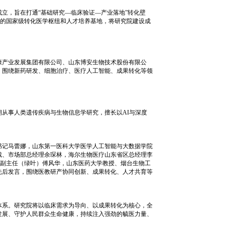
立，旨在打通“基础研究—临床验证—产业落地”转化壁
体的国家级转化医学枢纽和人才培养基地，将研究院建设成
康产业发展集团有限公司、山东博安生物技术股份有限公
，围绕新药研发、细胞治疗、医疗人工智能、成果转化等领
从事人类遗传疾病与生物信息学研究，擅长以AI与深度
书记马蕾娜，山东第一医科大学医学人工智能与大数据学院
裁、市场部总经理余琛林，海尔生物医疗山东省区总经理李
务副主任（绿叶）傅风华，山东医药大学教授、烟台生物工
先后发言，围绕医教研产协同创新、成果转化、人才共育等
体系。研究院将以临床需求为导向、以成果转化为核心，全
发展、守护人民群众生命健康，持续注入强劲的毓医力量、