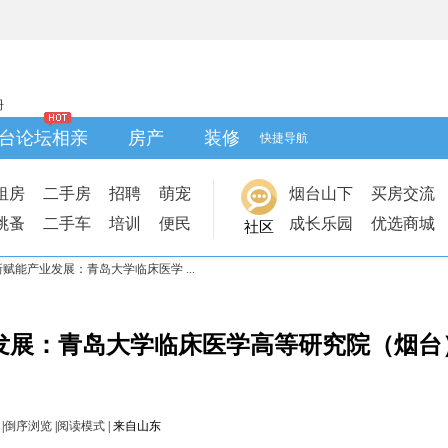
册
台论坛相亲
房产
装修
快捷导航
租房
二手房
招聘
萌宠
烟台山下
买房交流
跳蚤
二手车
培训
便民
成长乐园
优选商城
社区
赋能产业发展：青岛大学临床医学 ...
发展：青岛大学临床医学高等研究院（烟台
|
倒序浏览
|
阅读模式
|
来自山东