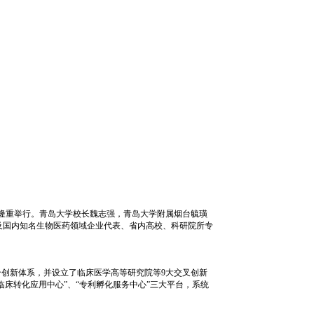
室隆重举行。青岛大学校长魏志强，青岛大学附属烟台毓璜
及国内知名生物医药领域企业代表、省内高校、科研院所专
合创新体系，并设立了临床医学高等研究院等9大交叉创新
床转化应用中心”、“专利孵化服务中心”三大平台，系统