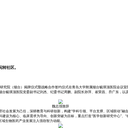
玩转社区。
高等研究院（烟台）揭牌仪式暨战略合作签约仪式在青岛大学附属烟台毓璜顶医院会议
烟台毓璜顶医院党委副书记刘杰、纪委书记周鹏、副院长孙萍、崔荣昌、乔广东，以
魏志强致辞
济社会发展为己任，深耕教育与科研创新，构建“学科引领、平台支撑、区域联动”融
建设为核心、临床需求为导向、创新突破为目标，重点打造“医学创新研究中心”、“临
为区域生物医药产业发展注入强劲智力动能。