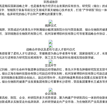
宋西成致辞
既是顺应国家战略之举，也是服务地方经济社会发展的应有担当。研究院（烟台）的成
医学、智能医疗装备等前沿交叉领域开展关键核心技术攻关，打造“产学研医”四位一
策源地、临床研究的核心平台和产业孵化的重要引擎。
揭牌仪式
揭牌。宋西成还代表青岛大学附属烟台毓璜顶医院分别与荣昌集团、烟台生物医药健
司、深圳细胞谷生物医药有限公司、杭州深睿博联科技有限公司等签署战略合作协议
战略合作协议及柔性引进人才签约仪式
教授签署了柔性人才引进协议。常啸教授为泰山学者青年专家、国家级领军人才，长期
此次引进将助力研究院在精准医学、医工交叉与临床转化领域实现创新突破。
交流环节
记刘栋，绿叶生命科学集团事业部副总经理杨庆红，青岛大学青岛肿瘤研究院党支部
，烟台正海生物科技股份有限公司副总经理张东刚，杭州深睿博联科技有限公司副总
锋，深圳细胞谷集团联合创始人、副总经理向华，先进药物递释系统全国重点实验室常
，烟台生物医药健康产业发展集团有限公司董事长沙君明，荣昌集团董事长王威东等
会议现场
聚高校、医院、企业、科研院所多方优势资源，聚力构建产学研医四位一体协同创新
创新成果从实验室走向临床病床、从科研突破走向产业市场，为生物医药产业高质量