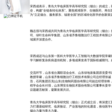
宋西成表示，青岛大学临床医学高等研究院（烟台）的成立，
垒，构建“全链条转化体系”。聚焦精准医学、生物医药、再生
为“立足烟台、服务胶东、辐射全国”的区域转化医学的创新
魏志强与宋西成共同为青岛大学临床医学高等研究院（烟台）
司、绿叶生命科学集团、山东省齐鲁细胞治疗工程技术有限公
域展开深度合作。
宋西成还与山东第一医科大学医学人工智能与大数据学院常啸
学习解析复杂疾病遗传机制，多项成果发表于国际权威期刊。
交流环节，山东省台属联谊会会长、山东绿地泉集团原党委书
教授常啸，山东省齐鲁细胞治疗工程技术有限公司总经理张诚
浩，石药集团百克(山东)生物制药股份有限公司副总经理张
程学会会长付强，山东博安生物技术股份有限公司董事长姜华
议题建言献策，凝聚发展共识。
青岛大学临床医学高等研究院（烟台）正式成立后，将深度汇
力打通基础研究、临床验证、产业落地的转化通道，推动医学
烟台力量与青大力量。