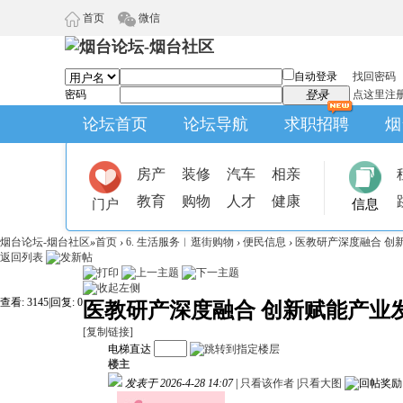
首页
微信
自动登录
找回密码
密码
登录
点这里注
论坛首页
论坛导航
求职招聘
烟
房产
装修
汽车
相亲
教育
购物
人才
健康
门户
信息
烟台论坛-烟台社区
»
首页
›
6. 生活服务︱逛街购物
›
便民信息
›
医教研产深度融合 创新
返回列表
查看:
3145
|
回复:
0
医教研产深度融合 创新赋能产业
[复制链接]
电梯直达
楼主
发表于 2026-4-28 14:07
|
只看该作者
|
只看大图