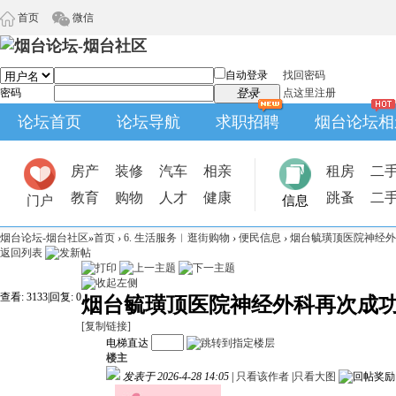
首页
微信
自动登录
找回密码
密码
登录
点这里注册
论坛首页
论坛导航
求职招聘
烟台论坛相
房产
装修
汽车
相亲
租房
二
教育
购物
人才
健康
跳蚤
二
门户
信息
烟台论坛-烟台社区
»
首页
›
6. 生活服务︱逛街购物
›
便民信息
›
烟台毓璜顶医院神经外科
返回列表
查看:
3133
|
回复:
0
烟台毓璜顶医院神经外科再次成
[复制链接]
电梯直达
楼主
发表于 2026-4-28 14:05
|
只看该作者
|
只看大图