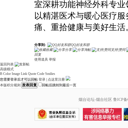
室深耕功能神经外科专业
以精湛医术与暖心医疗服
痛、重拾健康与美好生活
分享到:
QQ好友和群
收藏
分享
淘帖
支持|赞同
回复
使用道具
举报
返回列表
高级模式
B
Color
Image
Link
Quote
Code
Smilies
您需要登录后才可以回帖
登录
|
点这里注册
发表回复
本版积分规则
回帖后跳转到最后一页
烟台论坛-烟台社区
鲁ICP备0