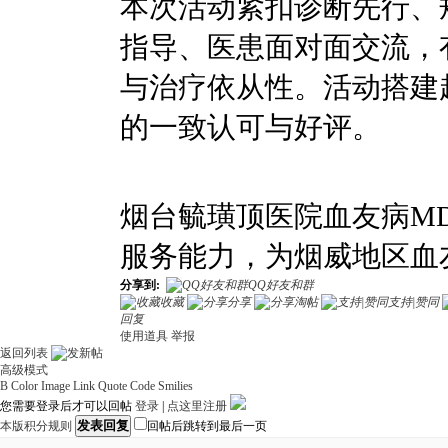
本次活动紧扣诊断先行、
指导、医患面对面交流，
与治疗依从性。活动搭建
的一致认可与好评。
烟台毓璜顶医院血友病M
服务能力，为烟威地区血
分享到:
QQ好友和群
收藏
分享
淘帖
支持|赞同
回复
使用道具
举报
返回列表
高级模式
B
Color
Image
Link
Quote
Code
Smilies
您需要登录后才可以回帖
登录
|
点这里注册
发表回复
本版积分规则
回帖后跳转到最后一页