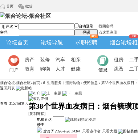
首页
微信
自动登录
找回密码
密码
登录
点这里注册
论坛首页
论坛导航
求职招聘
烟台论坛相
房产
装修
汽车
相亲
租房
二
教育
购物
人才
健康
跳蚤
二
门户
信息
烟台论坛-烟台社区
»
首页
›
6. 生活服务︱逛街购物
›
便民信息
›
第38个世界血友病日：
返回列表
查看:
3157
|
回复:
0
第38个世界血友病日：烟台毓璜
[复制链接]
电梯直达
楼主
发表于 2026-4-28 14:04
|
只看该作者
|
只看大图