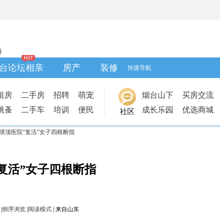
册
台论坛相亲
房产
装修
快捷导航
租房
二手房
招聘
萌宠
烟台山下
买房交流
跳蚤
二手车
培训
便民
成长乐园
优选商城
社区
璜顶医院“复活”女子四根断指
复活”女子四根断指
|
倒序浏览
|
阅读模式
|
来自山东