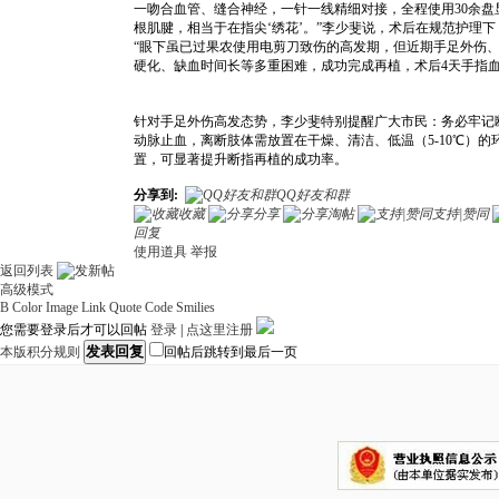
一吻合血管、缝合神经，一针一线精细对接，全程使用30余盘
根肌腱，相当于在指尖‘绣花’。”李少斐说，术后在规范护理
“眼下虽已过果农使用电剪刀致伤的高发期，但近期手足外伤、
硬化、缺血时间长等多重困难，成功完成再植，术后4天手指
针对手足外伤高发态势，李少斐特别提醒广大市民：务必牢记
动脉止血，离断肢体需放置在干燥、清洁、低温（5-10℃）
置，可显著提升断指再植的成功率。
分享到:
QQ好友和群
收藏
分享
淘帖
支持|赞同
回复
使用道具
举报
返回列表
高级模式
B
Color
Image
Link
Quote
Code
Smilies
您需要登录后才可以回帖
登录
|
点这里注册
发表回复
本版积分规则
回帖后跳转到最后一页