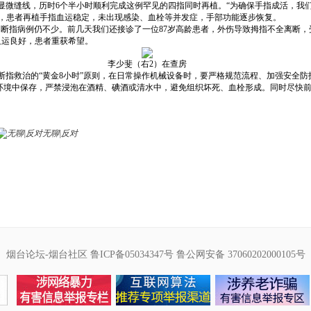
显微缝线，历时6个半小时顺利完成这例罕见的四指同时再植。“为确保手指成活，我们
下，患者再植手指血运稳定，未出现感染、血栓等并发症，手部功能逐步恢复。
断指病例仍不少。前几天我们还接诊了一位87岁高龄患者，外伤导致拇指不全离断，
血运良好，患者重获希望。
李少斐（右2）在查房
断指救治的“黄金8小时”原则，在日常操作机械设备时，要严格规范流程、加强安全
的环境中保存，严禁浸泡在酒精、碘酒或清水中，避免组织坏死、血栓形成。同时尽快
无聊|反对
烟台论坛-烟台社区
鲁ICP备05034347号
鲁公网安备 37060202000105号