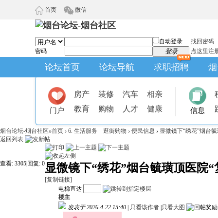
首页
微信
自动登录
找回密码
密码
登录
点这里注
论坛首页
论坛导航
求职招聘
烟
房产
装修
汽车
相亲
教育
购物
人才
健康
门户
信息
烟台论坛-烟台社区
»
首页
›
6. 生活服务︱逛街购物
›
便民信息
›
显微镜下“绣花”烟台毓
返回列表
查看:
3305
|
回复:
0
显微镜下“绣花”烟台毓璜顶医院“
[复制链接]
电梯直达
楼主
发表于 2026-4-22 15:40
|
只看该作者
|
只看大图