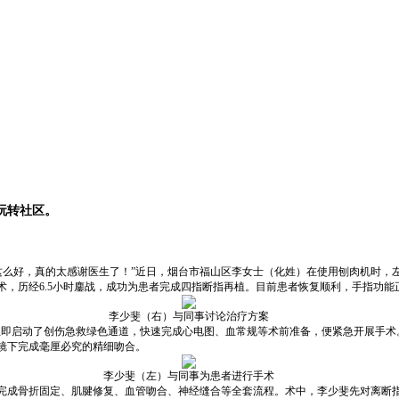
玩转社区。
复得这么好，真的太感谢医生了！”近日，烟台市福山区李女士（化姓）在使用刨肉机时
，历经6.5小时鏖战，成功为患者完成四指断指再植。目前患者恢复顺利，手指功能
李少斐（右）与同事讨论治疗方案
们立即启动了创伤急救绿色通道，快速完成心电图、血常规等术前准备，便紧急开展手
镜下完成毫厘必究的精细吻合。
李少斐（左）与同事为患者进行手术
完成骨折固定、肌腱修复、血管吻合、神经缝合等全套流程。术中，李少斐先对离断