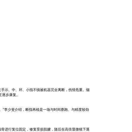
，左手示、中、环、小指不慎被机器完全离断，伤情危重。烟
正逐步康复。
术。”李少斐介绍，断指再植是一场与时间赛跑、与精度较劲
指骨进行复位固定，修复受损肌腱，随后在高倍显微镜下逐