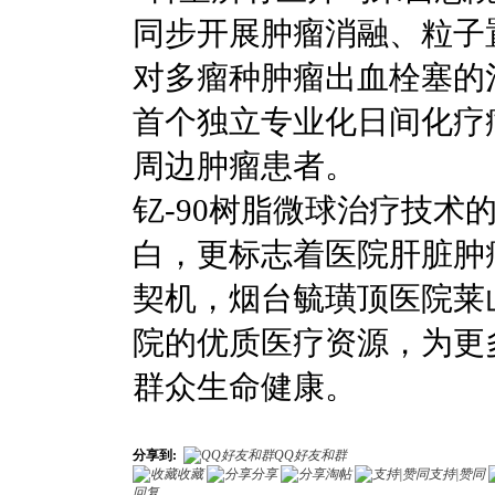
同步开展肿瘤消融、粒子置
对多瘤种肿瘤出血栓塞的
首个独立专业化日间化疗
周边肿瘤患者。
钇-90树脂微球治疗技
白，更标志着医院肝脏肿
契机，烟台毓璜顶医院莱
院的优质医疗资源，为更
群众生命健康。
分享到:
QQ好友和群
收藏
分享
淘帖
支持|赞同
回复