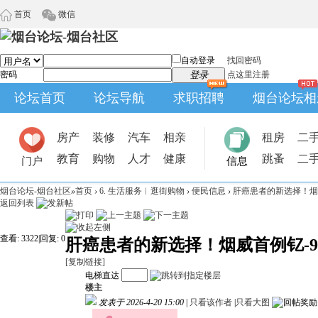
首页
微信
自动登录
找回密码
密码
登录
点这里注册
论坛首页
论坛导航
求职招聘
烟台论坛相
房产
装修
汽车
相亲
租房
二
教育
购物
人才
健康
跳蚤
二
门户
信息
烟台论坛-烟台社区
»
首页
›
6. 生活服务︱逛街购物
›
便民信息
›
肝癌患者的新选择！烟威
返回列表
查看:
3322
|
回复:
0
肝癌患者的新选择！烟威首例钇-
[复制链接]
电梯直达
楼主
发表于 2026-4-20 15:00
|
只看该作者
|
只看大图