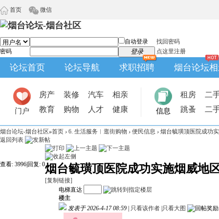
首页
微信
自动登录
找回密码
密码
登录
点这里注册
论坛首页
论坛导航
求职招聘
烟台论坛相
房产
装修
汽车
相亲
租房
二
教育
购物
人才
健康
跳蚤
二
门户
信息
烟台论坛-烟台社区
»
首页
›
6. 生活服务︱逛街购物
›
便民信息
›
烟台毓璜顶医院成功实施
返回列表
查看:
3996
|
回复:
0
烟台毓璜顶医院成功实施烟威地
[复制链接]
电梯直达
楼主
发表于 2026-4-17 08:59
|
只看该作者
|
只看大图