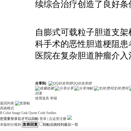
续综合治疗创造了良好条
自膨式可载粒子胆道支架
科手术的恶性胆道梗阻患
医院在复杂胆道肿瘤介入
分享到:
QQ好友和群
收藏
分享
淘帖
支持|赞同
回复
使用道具
举报
返回列表
高级模式
B
Color
Image
Link
Quote
Code
Smilies
您需要登录后才可以回帖
登录
|
点这里注册
发表回复
本版积分规则
回帖后跳转到最后一页