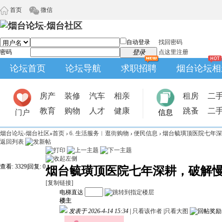
首页
微信
自动登录
找回密码
密码
登录
点这里注册
论坛首页
论坛导航
求职招聘
烟台论坛相
房产
装修
汽车
相亲
租房
二
教育
购物
人才
健康
跳蚤
二
门户
信息
烟台论坛-烟台社区
»
首页
›
6. 生活服务︱逛街购物
›
便民信息
›
烟台毓璜顶医院七年深耕
返回列表
查看:
3329
|
回复:
0
烟台毓璜顶医院七年深耕，破解
[复制链接]
电梯直达
楼主
发表于 2026-4-14 15:34
|
只看该作者
|
只看大图