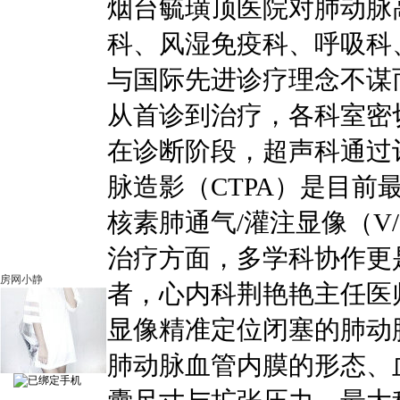
烟台毓璜顶医院对肺动脉
科、风湿免疫科、呼吸科
与国际先进诊疗理念不谋
从首诊到治疗，各科室密
在诊断阶段，超声科通过
脉造影（CTPA）是目前
核素肺通气/灌注显像（V
治疗方面，多学科协作更
房网小静
者，心内科荆艳艳主任医师
显像精准定位闭塞的肺动
肺动脉血管内膜的形态、