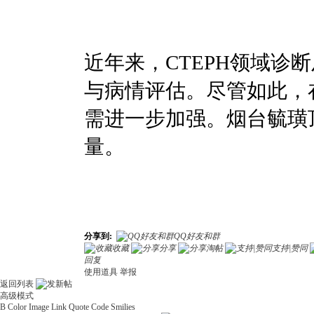
近年来，CTEPH领域
与病情评估。尽管如此，在
需进一步加强。烟台毓璜
量。
分享到:
QQ好友和群
收藏
分享
淘帖
支持|赞同
回复
使用道具
举报
返回列表
高级模式
B
Color
Image
Link
Quote
Code
Smilies