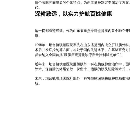
每个胰腺肿瘤患者的个体特点，为患者量身制定专属治疗方案
代。
深耕致远，以实力护航百姓健康
这一切都有迹可循。作为山东省重点专科也是省内首个独立开
康。
1998年，烟台毓璜顶医院率先在山东省范围内成立肝胆胰
术后并发症控制等方面，均处于国内先进水平。在基础研究方
员会纳入全国首批“胰腺癌规范化诊疗质量控制试点单位”。
近年来，烟台毓璜顶医院肝胆胰外一科在胰腺肿瘤治疗中，围
除术、保留脾的体尾切除、保留十二指肠的胰头切除等术式，
未来，烟台毓璜顶医院肝胆外一科将继续深耕胰腺肿瘤精准治
航。