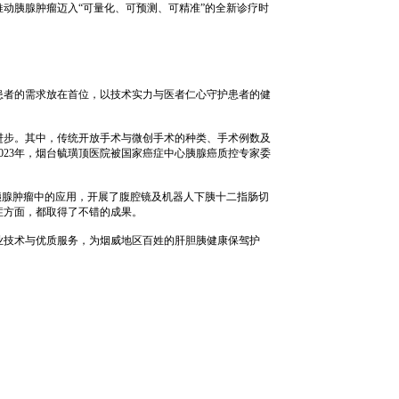
动胰腺肿瘤迈入“可量化、可预测、可精准”的全新诊疗时
患者的需求放在首位，以技术实力与医者仁心守护患者的健
进步。其中，传统开放手术与微创手术的种类、手术例数及
23年，烟台毓璜顶医院被国家癌症中心胰腺癌质控专家委
胰腺肿瘤中的应用，开展了腹腔镜及机器人下胰十二指肠切
症方面，都取得了不错的成果。
业技术与优质服务，为烟威地区百姓的肝胆胰健康保驾护