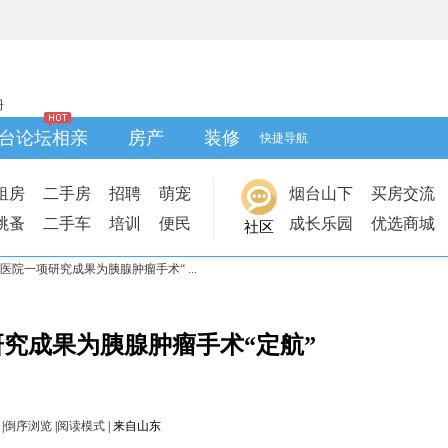
册
台论坛相亲
房产
装修
快捷导航
租房
二手房
招聘
萌宠
烟台山下
买房交流
跳蚤
二手车
培训
便民
成长乐园
优选商城
社区
院一项研究成果为胰腺肿瘤手术“ ...
究成果为胰腺肿瘤手术“定航”
|
倒序浏览
|
阅读模式
|
来自山东