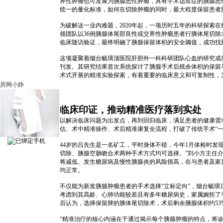
界性肿瘤也可发展为胰腺恶性肿瘤，具有手术适应症的胰腺恶
统一的量化标准，如何在切除肿瘤的同时，最大程度保留患者
为破解这一业内难题，2020年起，一项历时五年的科研探索
领团队以36例胰腺体尾部良性或交界性肿瘤患者行胰体尾切
临床随访验证，最终明确了胰腺保留体积的安全阈值，成功找
这项凝聚着烟台毓璜顶医院肝胆外一科科研团队心血的研究成果
刊发。其研究结果首次系统探讨了胰腺手术后残余体积的保留
术式开展的精准实验探索，有着重要的临床意义和可复制性，
房网小静
临床印证，推动精准医疗落到实处
以解决临床问题为出发点，再到回归临床，满足患者的健康需
估、术中精准操作、术后精准康复全流程，打破了传统手术“
44岁的吕先生是一名矿工，平时身体不错，今年1月体检时发现
切除、胰腺空肠吻合术两种手术方式均可选择。”刘小方主任介
将减低、发生糖尿病及慢性胰腺炎的风险很高，在与患者及家
均正常。
不仅能为新发胰腺肿瘤患者的手术选择“立标定向”，烟台毓璜
考虑到其高龄、心肺功能较差且有多年糖尿病史，家属婉拒了手
后认为，选择保留脾的胰体尾切除术，术后剩余胰腺体积约5
“精准治疗的核心内涵在于通过揭示每个胰腺肿瘤的特点，将诊