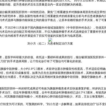
性或良性肿瘤行肿瘤切除是目前胰腺肿瘤首选的治疗方式。”刘小方主任表示，长期以
胰腺功能、提升患者的术后生活质量是业内一直迫切想解决的难题。
在烟台毓璜顶医院肝胆外一科悄然启动。聚焦“三维重建技术对胰腺体尾部良性或交界
除术为研究样本，团队创新性地将术前三维重建技术的精准量化分析与术后患者胰腺内
到术式选择与胰腺功能保留之间的最佳平衡点，让原本依赖经验的手术决策，有了可
，于2025年11月发表于国内胰腺外科领域顶级期刊《中华肝胆外科杂志》，凭借
与术后内分泌功能正常维持的关联，不仅为胰腺肿瘤手术术式选择提供了重要科学支
为行业内精准手术的开展提供了切实可借鉴的实验范本与临床思路。
刘小方（右二）为患者制定治疗方案
求，是医学科研最大的价值。依托这一重磅科研成果的指引，烟台毓璜顶医院肝胆外
一刀切”的手术选择局限，让个性化诊疗有了可预估与可量化的依据。
胰腺中段肿瘤，大小约1.8*2.3厘米，术前评估显示肿瘤良性程度高，手术适应症明
绍，但术前3D成像发现，如果为吕先生选择保留脾的胰体尾切除术，其剩余胰腺体积
属充分沟通后，手术团队决定为其采用相对复杂的胰腺中段切除、胰腺空肠吻合术，
顶医院肝胆外一科的研究成果还可有效为胰腺肿瘤患者术后快速康复护航，80岁的王
术治疗。但近年肿瘤增大明显，去年年底就诊时肿瘤体积已达6.5*4.5厘米，有较高
3%，对其胰腺功能影响极小，对患者的心肺功能也影响较少。术后，王女士恢复顺利
疗转变为可计算的、可预测的科学。”刘小方进一步解释道，如果说传统治疗“以不变应