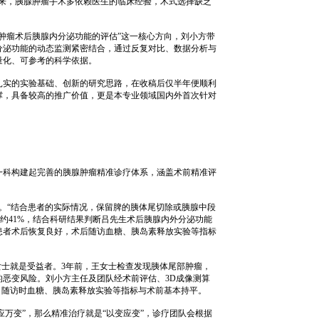
来，胰腺肿瘤手术多依赖医生的临床经验，术式选择缺乏
性肿瘤术后胰腺内分泌功能的评估”这一核心方向，刘小方带
分泌功能的动态监测紧密结合，通过反复对比、数据分析与
量化、可参考的科学依据。
其扎实的实验基础、创新的研究思路，在收稿后仅半年便顺利
撑，具备较高的推广价值，更是本专业领域国内外首次针对
一科构建起完善的胰腺肿瘤精准诊疗体系，涵盖术前精准评
确。“结合患者的实际情况，保留脾的胰体尾切除或胰腺中段
约41%，结合科研结果判断吕先生术后胰腺内外分泌功能
患者术后恢复良好，术后随访血糖、胰岛素释放实验等指标
女士就是受益者。3年前，王女士检查发现胰体尾部肿瘤，
的恶变风险。刘小方主任及团队经术前评估、3D成像测算
，随访时血糖、胰岛素释放实验等指标与术前基本持平。
万变”，那么精准治疗就是“以变应变”，诊疗团队会根据