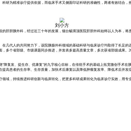
。科研为精准诊疗提供依据，而临床手术又侧面印证科研的准确性，两者有效结合，推
刘小方
设的肝胆胰外科，经过近三十年的发展，烟台毓璜顶医院肝胆外科始终以人为本，将
外科。在几代人的共同努力下，该院胰腺外科领域的基础科研与临床诊疗均取得了长足的
面，多个省部级、市级课题同步推进，并发表多篇高质量文章，多次获省部级成果。20
绕“降复发、提生存、优康复”的九字核心目标，在传统手术的基础上拓宽微创手术在
在提高患者的生存率、生存质量，加快术后康复以及降低肿瘤复发率、降低术后并发
疗领域，持续推进科研创新与临床转化，把更多科研成果转化为临床诊疗实效，用专