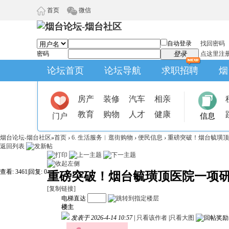
首页
微信
自动登录
找回密码
密码
登录
点这里注
论坛首页
论坛导航
求职招聘
烟
房产
装修
汽车
相亲
教育
购物
人才
健康
门户
信息
烟台论坛-烟台社区
»
首页
›
6. 生活服务︱逛街购物
›
便民信息
›
重磅突破！烟台毓璜顶医
返回列表
查看:
3461
|
回复:
0
重磅突破！烟台毓璜顶医院一项研
[复制链接]
电梯直达
楼主
发表于 2026-4-14 10:57
|
只看该作者
|
只看大图