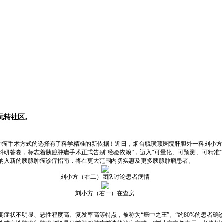
玩转社区。
腺肿瘤手术方式的选择有了科学精准的新依据！近日，烟台毓璜顶医院肝胆外一科刘小
研答卷，标志着胰腺肿瘤手术正式告别“经验依赖”，迈入“可量化、可预测、可精准
纳入新的胰腺肿瘤诊疗指南，将在更大范围内切实惠及更多胰腺肿瘤患者。
刘小方（右二）团队讨论患者病情
刘小方（右一）在查房
症状不明显、恶性程度高、复发率高等特点，被称为“癌中之王”。“约80%的患者