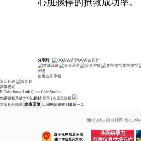
心脏骤停的抢救成功率。
分享到:
QQ好友和群
收藏
分享
淘帖
支持|赞同
回复
使用道具
举报
返回列表
高级模式
B
Color
Image
Link
Quote
Code
Smilies
您需要登录后才可以回帖
登录
|
点这里注册
发表回复
本版积分规则
回帖后跳转到最后一页
烟台论坛-烟台社区
鲁ICP备0