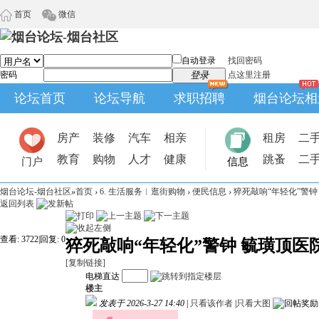
首页
微信
自动登录
找回密码
密码
登录
点这里注册
论坛首页
论坛导航
求职招聘
烟台论坛相
房产
装修
汽车
相亲
租房
二
教育
购物
人才
健康
跳蚤
二
门户
信息
烟台论坛-烟台社区
»
首页
›
6. 生活服务︱逛街购物
›
便民信息
›
猝死敲响“年轻化”警钟
返回列表
查看:
3722
|
回复:
0
猝死敲响“年轻化”警钟 毓璜顶
[复制链接]
电梯直达
楼主
发表于 2026-3-27 14:40
|
只看该作者
|
只看大图