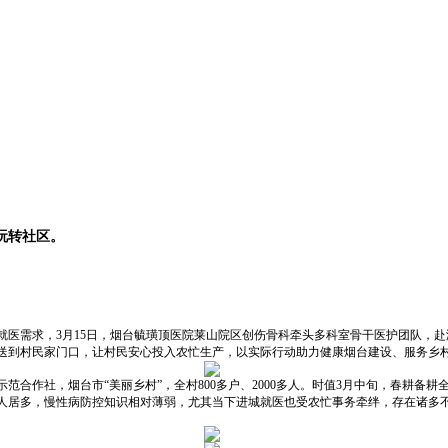
玩转社区。
就医需求，3月15日，烟台毓璜顶医院莱山院区创伤骨科牵头多科室骨干医护团队，
送到村民家门口，让村民安心投入农忙生产，以实际行动助力健康烟台建设、服务乡
范合作社，烟台市“美丽乡村”，全村800多户、2000多人。时值3月中旬，春耕备
人居多，慢性病防控知识相对薄弱，尤其当下进城就医也受农忙事务牵绊，存在诸多