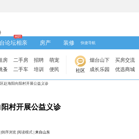
册
台论坛相亲
房产
装修
快捷导航
租房
二手房
招聘
萌宠
烟台山下
买房交流
跳蚤
二手车
培训
便民
成长乐园
优选商城
社区
区赴海阳向阳村开展公益义诊
向阳村开展公益义诊
|
倒序浏览
|
阅读模式
|
来自山东