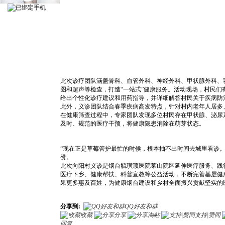
此次诊疗团队涵盖骨科、血管外科、神经外科、甲状腺外科、
图和超声等检查，打造“一站式”健康服务。活动现场，村民
给出个性化诊疗建议和用药指导，并详细解答村民关于疾病防
此外，义诊团队结合春季疾病高发特点，针对村内老年人居多
在健康筛查过程中，专家团队发现多位村民存在甲状腺、泌尿
及时、规范的医疗干预，将健康隐患消除在萌芽状态。
“现在正是草莓管护最忙的时候，根本抽不出时间去城里看诊
赞。
此次向阳村义诊是烟台毓璜顶医院莱山院区延伸医疗服务、践
医疗下乡、健康帮扶、科普宣教等公益活动，不断完善基层健
果更多惠及百姓，为健康烟台建设和乡村全面振兴贡献坚实的
分享到:
QQ好友和群
收藏
分享
淘帖
支持|赞同
回复