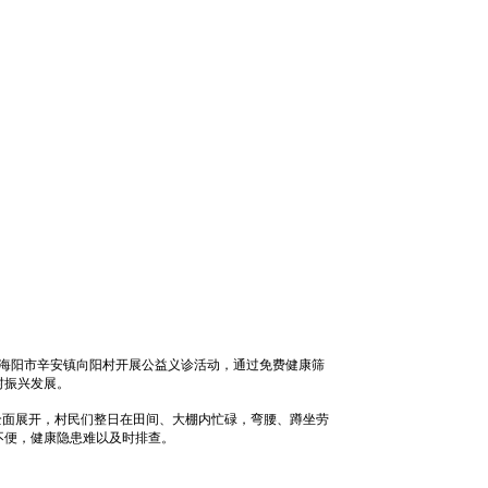
赴海阳市辛安镇向阳村开展公益义诊活动，通过免费健康筛
村振兴发展。
耕全面展开，村民们整日在田间、大棚内忙碌，弯腰、蹲坐劳
不便，健康隐患难以及时排查。