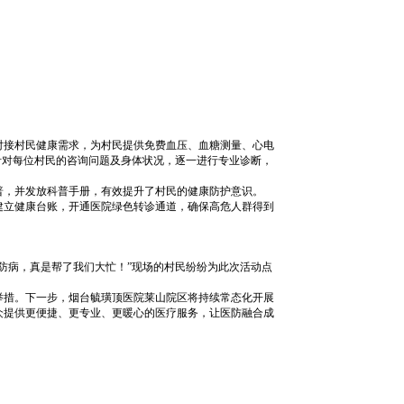
对接村民健康需求，为村民提供免费血压、血糖测量、心电
针对每位村民的咨询问题及身体状况，逐一进行专业诊断，
普，并发放科普手册，有效提升了村民的健康防护意识。
建立健康台账，开通医院绿色转诊通道，确保高危人群得到
防病，真是帮了我们大忙！”现场的村民纷纷为此次活动点
举措。下一步，烟台毓璜顶医院莱山院区将持续常态化开展
众提供更便捷、更专业、更暖心的医疗服务，让医防融合成