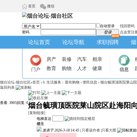
首页
微信
自动登录
找回密码
密码
登录
点这里注
论坛首页
论坛导航
求职招聘
烟
房产
装修
汽车
相亲
教育
购物
人才
健康
门户
信息
烟台论坛-烟台社区
»
首页
›
6. 生活服务︱逛街购物
›
便民信息
›
烟台毓璜顶医院莱山院
返回列表
查看:
3905
|
回复:
0
烟台毓璜顶医院莱山院区赴海阳
[复制链接]
电梯直达
楼主
发表于 2026-3-18 14:45
|
只看该作者
|
只看大图