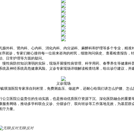
乳腺外科、肾内科、心内科、消化内科、内分泌科、麻醉科和护理等多个专业，精准
们有序就诊，专家们耐心接待每一位前来咨询的村民，细致询问病史、查看检查报告，
治、日常护理等方面的疑问。
、慢性病防控知识薄弱的实际，现场开展慢性病管理、科学用药、春季养生等健康科
系统及神经系统高危健康风险。义诊专家现场详细解读检查结果，给出诊疗建议，并
义诊现场
。毓璜顶医院专家亲自到村里，免费测血压、做超声，还耐心给我们讲怎么护腰、怎么
行公立医院公益责任的生动实践，也是推动优质医疗资源下沉、深化医防融合的重要
康服务网络，推动多学科联合义诊、分级诊疗、双向转诊等工作落地见效，为基层群
医疗力量。
无聊|反对